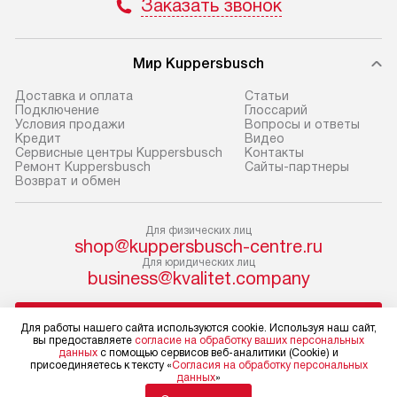
Заказать звонок
техники, предо
доставки доставит упакованный
ошибки и прежд
прибор до двери или прихожей.
Если необходимо переместить
Готовые коммун
Мир Kuppersbusch
прибор до места установки,
предполагают, в
Доставка и оплата
Cтатьи
пожалуйста, предварительно
от категории, на
Подключение
Глоссарий
Условия продажи
Вопросы и ответы
уточните это с менеджером.
установленной р
Кредит
Видео
За данную услугу взимается
к воде, крана и 
Сервисные центры Kuppersbusch
Контакты
Ремонт Kuppersbusch
Сайты-партнеры
дополнительная плата. Важно
слива. Стандарт
Возврат и обмен
учитывать, что если размеры
включает в себя:
прибора не позволяют ему пройти
транспортировоч
Для физических лиц
через дверной проем, сотрудники
разблокировку п
shop@kuppersbusch-centre.ru
транспортной службы не могут
соединение отде
Для юридических лиц
демонтировать дверцы, ручки или
монтаж техники 
business@kvalitet.company
другие выступающие элементы, так
на место с пров
как это может привести к отказу
подключение к 
НАПИСАТЬ РУКОВОДСТВУ
Для работы нашего сайта используются cookie. Используя наш сайт,
в гарантийном ремонте в будущем.
коммуникациям, 
вы предоставляете
согласие на обработку ваших персональных
данных
с помощью сервисов веб-аналитики (Cookie) и
Перед заказом удостоверьтесь, что
и консультацию 
Политика конфиденциальности
присоединяетесь к тексту «
Согласия на обработку персональных
данных
»
сможете переместить прибор
В стандартную у
Условия продажи