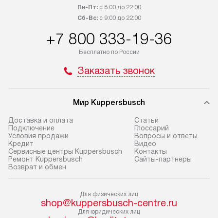
обсудите возможность его
прайсу. Сервис 
Пн-Пт:
с 8:00 до 22:00
приобретения с менеджером сайта.
гарантию 1 год 
Сб-Вс:
с 9:00 до 22:00
Товары с специальным лейблом
работы и испол
+7 800 333-19-36
доставляются бесплатно
материалы. Про
по Москве в пределах МКАД,
установление, п
Бесплатно по России
и отдельная доставка аксессуаров
и регулярное об
Заказать звонок
не предусмотрена.
обеспечивают п
и эффективную 
В оговоренный день служба
техники, предо
Мир Kuppersbusch
доставки доставит упакованный
ошибки и прежд
прибор до двери или прихожей.
Доставка и оплата
Cтатьи
Если необходимо переместить
Готовые коммун
Подключение
Глоссарий
Условия продажи
Вопросы и ответы
прибор до места установки,
предполагают, в
Кредит
Видео
пожалуйста, предварительно
от категории, на
Сервисные центры Kuppersbusch
Контакты
Ремонт Kuppersbusch
Сайты-партнеры
уточните это с менеджером.
установленной р
Возврат и обмен
За данную услугу взимается
к воде, крана и 
дополнительная плата. Важно
слива. Стандарт
Для физических лиц
учитывать, что если размеры
включает в себя:
shop@kuppersbusch-centre.ru
прибора не позволяют ему пройти
транспортировоч
Для юридических лиц