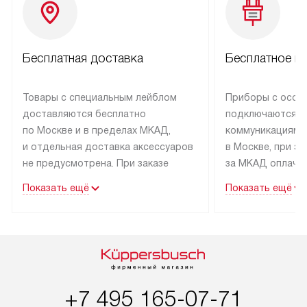
Бесплатная доставка
Бесплатное п
Товары с специальным лейблом
Приборы с особ
доставляются бесплатно
подключаются к
по Москве и в пределах МКАД,
коммуникациям 
и отдельная доставка аксессуаров
в Москве, при э
не предусмотрена. При заказе
за МКАД оплачив
бытовой техники от Kuppersbusch,
Специалисты сер
Показать ещё
Показать ещё
рекомендуем обсудить
партнера заним
с менеджером удобное время
подключением б
доставки и способ оплаты. Товары
Kuppersbusch. У
со статусом «В наличии» могут
профессиональн
быть отправлены покупателю
осуществляется
в течение трех дней. Если вам
плату, и дополни
+7 495 165-07-71
интересен товар «Под заказ»,
по монтажу опла