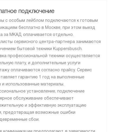
латное подключение
ы с особым лейблом подключаются к готовым
икациям бесплатно в Москве, при этом выезд
а за МКАД оплачивается отдельно.
листы сервисного центра-партнера занимаются
чением бытовой техники Kuppersbusch.
вка профессиональной техники осуществляется
ельную плату, и дополнительные услуги
тажу оплачиваются согласно прайсу. Сервис
тавляет гарантию 1 год на выполненные
 и использованные материалы.
сиональное установление, подключение
лярное обслуживание обеспечивают
жительную и эффективную эксплуатацию
и, предотвращая возможные ошибки
девременные сбои.
е коммуникации предполагают, в зависимости