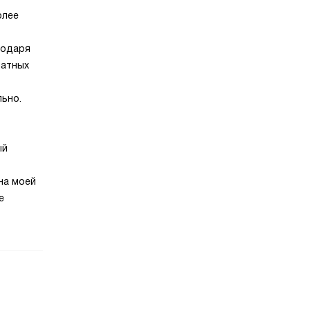
олее
годаря
матных
льно.
ый
на моей
е