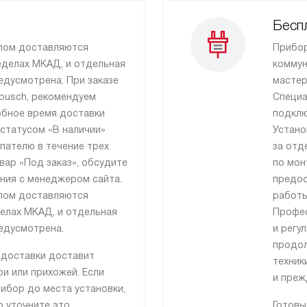
Бесп
лом доставляются
Прибор
еделах МКАД, и отдельная
коммун
едусмотрена. При заказе
мастер
sbusch, рекомендуем
Специа
бное время доставки
подклю
 статусом «В наличии»
Устано
пателю в течение трех
за отд
вар «Под заказ», обсудите
по мон
ния с менеджером сайта.
предос
лом доставляются
работы
делах МКАД, и отдельная
Профес
едусмотрена.
и регу
продол
 доставки доставит
техник
и или прихожей. Если
и преж
ибор до места установки,
о уточните это
Готовы