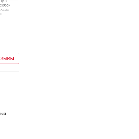
рную
 собой
аказа
 в
ТЗЫВЫ
тый