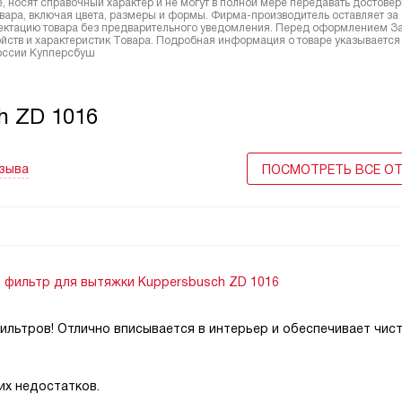
 носят справочный характер и не могут в полной мере передавать достове
вара, включая цвета, размеры и формы. Фирма-производитель оставляет за
лектацию товара без предварительного уведомления. Перед оформлением З
йств и характеристик Товара. Подробная информация о товаре указывается
России Купперсбуш
h ZD 1016
тзыва
ПОСМОТРЕТЬ ВСЕ О
 фильтр для вытяжки Kuppersbusch ZD 1016
ильтров! Отлично вписывается в интерьер и обеспечивает чис
их недостатков.