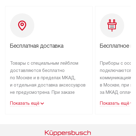
Бесплатная доставка
Бесплатное п
Товары с специальным лейблом
Приборы с особ
доставляются бесплатно
подключаются к
по Москве и в пределах МКАД,
коммуникациям 
и отдельная доставка аксессуаров
в Москве, при э
не предусмотрена. При заказе
за МКАД оплачив
бытовой техники от Kuppersbusch,
Специалисты сер
Показать ещё
Показать ещё
рекомендуем обсудить
партнера заним
с менеджером удобное время
подключением б
доставки и способ оплаты. Товары
Kuppersbusch. У
со статусом «В наличии» могут
профессиональн