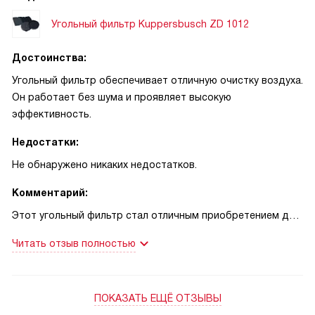
Угольный фильтр Kuppersbusch ZD 1012
Достоинства:
Угольный фильтр обеспечивает отличную очистку воздуха.
Он работает без шума и проявляет высокую
эффективность.
Недостатки:
Не обнаружено никаких недостатков.
Комментарий:
Этот угольный фильтр стал отличным приобретением для
моего дома. Я доволен покупкой. Он справляется со
Читать отзыв полностью
своей задачей на все сто процентов. Воздух в кухне стал
значительно чище, а запахи после приготовления пищи
исчезают гораздо быстрее.
ПОКАЗАТЬ ЕЩЁ ОТЗЫВЫ
Я вспоминаю, как раньше после приготовления обеда или