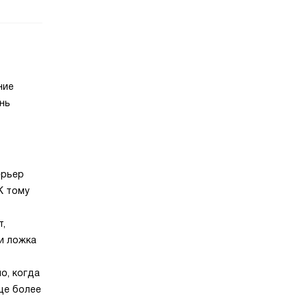
ние
нь
ерьер
К тому
т,
 и ложка
о, когда
ще более