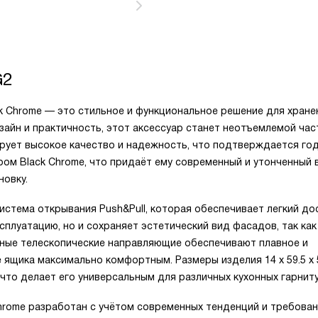
G2
k Chrome — это стильное и функциональное решение для хране
зайн и практичность, этот аксессуар станет неотъемлемой ча
тирует высокое качество и надежность, что подтверждается го
ром Black Chrome, что придаёт ему современный и утонченный 
овку.
стема открывания Push&Pull, которая обеспечивает легкий дос
плуатацию, но и сохраняет эстетический вид фасадов, так как
нные телескопические направляющие обеспечивают плавное и
ящика максимально комфортным. Размеры изделия 14 x 59.5 x 
, что делает его универсальным для различных кухонных гарнит
Chrome разработан с учётом современных тенденций и требова