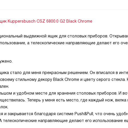
ик Kuppersbusch CSZ 6800.0 G2 Black Chrome
циональный выдвижной ящик для столовых приборов. Открыва
спользование, а телескопические направляющие делают его оче
ужено.
щика стало для меня прекрасным решением. Он вписался в инт
 своему стильному декору Black Chrome и цвету серого стекла. 
ален.
льшом и удобном месте для хранения столовых приборов. И во
уществилась. Теперь у меня есть место, где каждый нож, вилка
лок.
я и закрывается благодаря системе Push&Pull, что очень удобн
 А телескопические направляющие делают его использование е