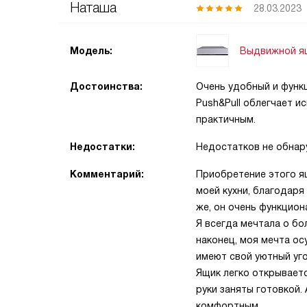
Наташа
28.03.2023
Выдвижной ящ
Модель:
Достоинства:
Очень удобный и функ
Push&Pull облегчает и
практичным.
Недостатки:
Недостатков не обнар
Комментарий:
Приобретение этого я
моей кухни, благодаря
же, он очень функцион
Я всегда мечтала о бо
наконец, моя мечта ос
имеют свой уютный уго
Ящик легко открываетс
руки заняты готовкой.
комфортным.