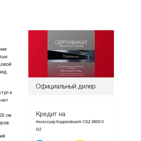
ния
стью
довой
вид,
Официальный дилер
туп к
 нет
Кредит на
50 см
Аксессуар Kuppersbusch CSZ 6800.0
уров.
G2
ний