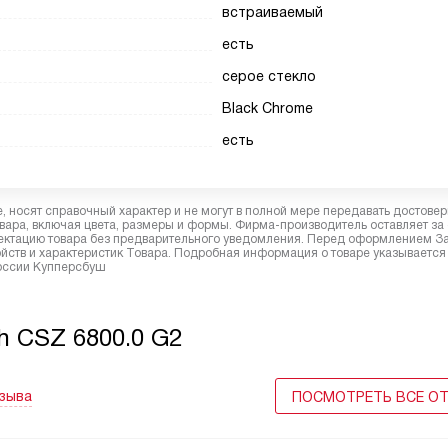
встраиваемый
есть
серое стекло
Black Chrome
есть
 носят справочный характер и не могут в полной мере передавать достове
вара, включая цвета, размеры и формы. Фирма-производитель оставляет за
лектацию товара без предварительного уведомления. Перед оформлением З
йств и характеристик Товара. Подробная информация о товаре указывается
России Купперсбуш
h CSZ 6800.0 G2
тзыва
ПОСМОТРЕТЬ ВСЕ О