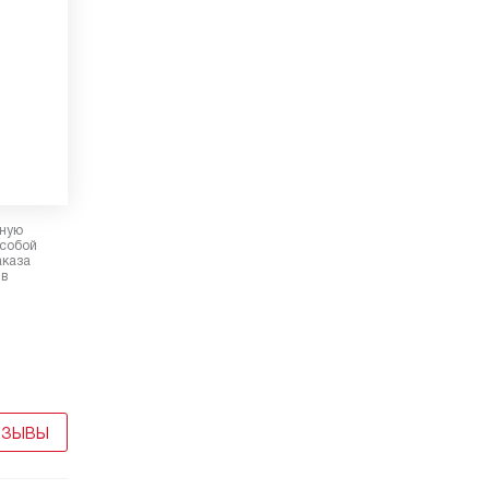
рную
 собой
аказа
 в
ТЗЫВЫ