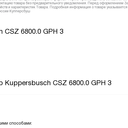
лектацию товара без предварительного уведомления. Перед оформлением З
йств и характеристик Товара. Подробная информация о товаре указывается
России Купперсбуш
h CSZ 6800.0 GPH 3
р Kuppersbusch CSZ 6800.0 GPH 3
кими способами: