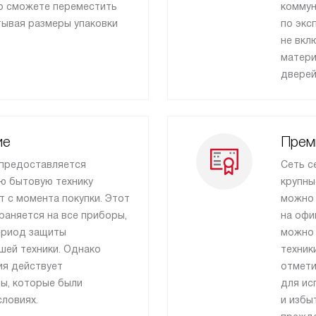
то сможете переместить
коммун
тывая размеры упаковки
по экс
не вкл
матери
дверей
ие
Прем
 предоставляется
Сеть с
ю бытовую технику
крупны
т с момента покупки. Этот
можно 
раняется на все приборы,
на офи
ериод защиты
можно 
ашей техники. Однако
техник
ия действует
отмети
ры, которые были
для ис
ловиях.
и избы