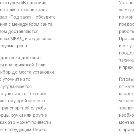
 статусом «В наличии»
Устано
пателю в течение трех
за отд
вар «Под заказ», обсудите
по мон
ния с менеджером сайта.
предос
лом доставляются
работы
делах МКАД, и отдельная
Профес
едусмотрена.
и регу
продол
 доставки доставит
техник
и или прихожей. Если
и преж
ибор до места установки,
о уточните это
Готовы
лугу взимается
от кат
о учитывать, что если
к воде
яют ему пройти через
устано
 транспортной службы
трансп
рцы, ручки или другие
необхо
как это может привести
монтаж
онте в будущем. Перед
с пров