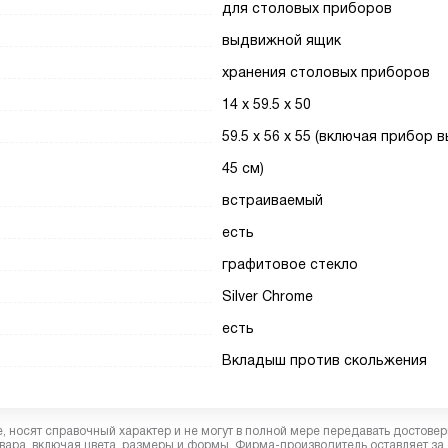
для столовых приборов
выдвижной ящик
хранения столовых приборов
14 x 59.5 x 50
59.5 x 56 x 55 (включая прибор 
45 см)
встраиваемый
есть
графитовое стекло
Silver Chrome
есть
Вкладыш против скольжения
 носят справочный характер и не могут в полной мере передавать достове
вара, включая цвета, размеры и формы. Фирма-производитель оставляет за