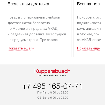
Бесплатная доставка
Бесплатное п
Товары с специальным лейблом
Приборы с особ
доставляются бесплатно
подключаются к
по Москве и в пределах МКАД,
коммуникациям 
и отдельная доставка аксессуаров
в Москве, при э
не предусмотрена. При заказе
за МКАД оплачив
бытовой техники от Kuppersbusch,
Специалисты сер
Показать ещё
Показать ещё
рекомендуем обсудить
партнера заним
с менеджером удобное время
подключением б
доставки и способ оплаты. Товары
Kuppersbusch. У
со статусом «В наличии» могут
профессиональн
быть отправлены покупателю
осуществляется
в течение трех дней. Если вам
плату, и дополни
+7 495 165-07-71
интересен товар «Под заказ»,
по монтажу опла
обсудите возможность его
прайсу. Сервис 
Пн-Пт:
с 8:00 до 22:00
приобретения с менеджером сайта.
гарантию 1 год 
Сб-Вс:
с 9:00 до 22:00
Товары с специальным лейблом
работы и испол