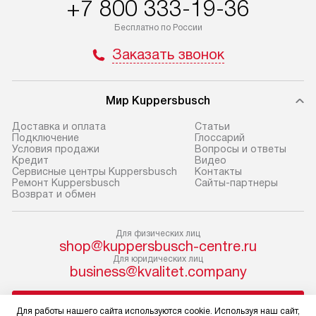
+7 800 333-19-36
доставляются бесплатно
материалы. Про
по Москве в пределах МКАД,
установление, п
Бесплатно по России
и отдельная доставка аксессуаров
и регулярное об
Заказать звонок
не предусмотрена.
обеспечивают п
и эффективную 
В оговоренный день служба
техники, предо
Мир Kuppersbusch
доставки доставит упакованный
ошибки и прежд
прибор до двери или прихожей.
Доставка и оплата
Cтатьи
Если необходимо переместить
Готовые коммун
Подключение
Глоссарий
Условия продажи
Вопросы и ответы
прибор до места установки,
предполагают, в
Кредит
Видео
пожалуйста, предварительно
от категории, на
Сервисные центры Kuppersbusch
Контакты
Ремонт Kuppersbusch
Сайты-партнеры
уточните это с менеджером.
установленной р
Возврат и обмен
За данную услугу взимается
к воде, крана и 
дополнительная плата. Важно
слива. Стандарт
Для физических лиц
учитывать, что если размеры
включает в себя:
shop@kuppersbusch-centre.ru
прибора не позволяют ему пройти
транспортировоч
Для юридических лиц
business@kvalitet.company
через дверной проем, сотрудники
разблокировку п
транспортной службы не могут
соединение отде
НАПИСАТЬ РУКОВОДСТВУ
демонтировать дверцы, ручки или
монтаж техники 
Для работы нашего сайта используются cookie. Используя наш сайт,