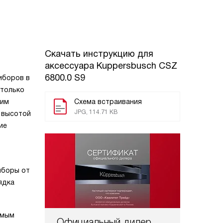
Скачать инструкцию для
аксессуара
Kuppersbusch CSZ
6800.0 S9
иборов в
 только
оим
Схема встраивания
JPG, 114.71 KB
р высотой
ие
иборы от
ядка
имым
Официальный дилер