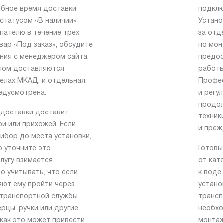
бное время доставки
подклю
 статусом «В наличии»
Устано
пателю в течение трех
за отд
вар «Под заказ», обсудите
по мон
ния с менеджером сайта.
предос
лом доставляются
работы
делах МКАД, и отдельная
Профес
едусмотрена.
и регу
продол
 доставки доставит
техник
и или прихожей. Если
и преж
ибор до места установки,
о уточните это
Готовы
лугу взимается
от кат
о учитывать, что если
к воде
яют ему пройти через
устано
 транспортной службы
трансп
рцы, ручки или другие
необхо
как это может привести
монтаж