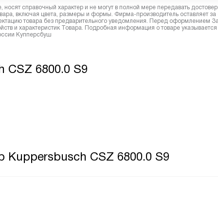
 носят справочный характер и не могут в полной мере передавать достове
вара, включая цвета, размеры и формы. Фирма-производитель оставляет за
лектацию товара без предварительного уведомления. Перед оформлением З
йств и характеристик Товара. Подробная информация о товаре указывается
России Купперсбуш
 CSZ 6800.0 S9
р Kuppersbusch CSZ 6800.0 S9