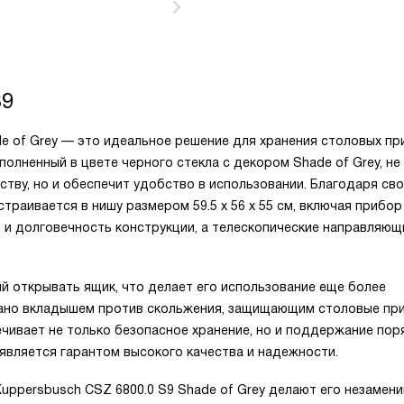
S9
e of Grey — это идеальное решение для хранения столовых пр
полненный в цвете черного стекла с декором Shade of Grey, не
тву, но и обеспечит удобство в использовании. Благодаря св
 встраивается в нишу размером 59.5 x 56 x 55 см, включая прибо
 и долговечность конструкции, а телескопические направляющ
ий открывать ящик, что делает его использование еще более
ано вкладышем против скольжения, защищающим столовые пр
чивает не только безопасное хранение, но и поддержание пор
 является гарантом высокого качества и надежности.
uppersbusch CSZ 6800.0 S9 Shade of Grey делают его незамен