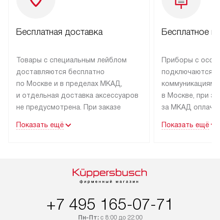
Бесплатная доставка
Бесплатное п
Товары с специальным лейблом
Приборы с особ
доставляются бесплатно
подключаются к
по Москве и в пределах МКАД,
коммуникациям 
и отдельная доставка аксессуаров
в Москве, при э
не предусмотрена. При заказе
за МКАД оплачив
бытовой техники от Kuppersbusch,
Специалисты сер
Показать ещё
Показать ещё
рекомендуем обсудить
партнера заним
с менеджером удобное время
подключением б
доставки и способ оплаты. Товары
Kuppersbusch. У
со статусом «В наличии» могут
профессиональн
быть отправлены покупателю
осуществляется
в течение трех дней. Если вам
плату, и дополни
+7 495 165-07-71
интересен товар «Под заказ»,
по монтажу опла
обсудите возможность его
прайсу. Сервис 
Пн-Пт:
с 8:00 до 22:00