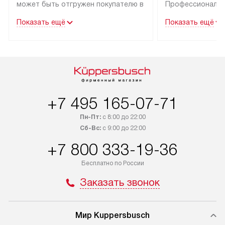
может быть отгружен покупателю в
Профессиональн
течение трех дней. Техника со
гарантия долгой
Показать ещё
Показать ещё
специальным лейблом
эксплуатации тех
доставляется бесплатно по Москве
Санкт-Петербург
и Санкт-Петербургу. Выезд за МКАД
специальным ле
и КАД оплачивается
подключается б
дополнительно. Возможна
мастера за МКА
доставка товаров по России.
за дополнительн
+7 495 165-07-71
Пн-Пт:
с 8:00 до 22:00
Сб-Вс:
с 9:00 до 22:00
+7 800 333-19-36
Бесплатно по России
Заказать звонок
Мир Kuppersbusch