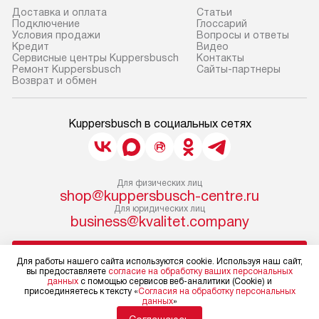
Доставка и оплата
Cтатьи
Подключение
Глоссарий
Условия продажи
Вопросы и ответы
Кредит
Видео
Сервисные центры Kuppersbusch
Контакты
Ремонт Kuppersbusch
Сайты-партнеры
Возврат и обмен
Kuppersbusch в социальных сетях
Для физических лиц
shop@kuppersbusch-centre.ru
Для юридических лиц
business@kvalitet.company
НАПИСАТЬ РУКОВОДСТВУ
Для работы нашего сайта используются cookie. Используя наш сайт,
вы предоставляете
согласие на обработку ваших персональных
данных
с помощью сервисов веб-аналитики (Cookie) и
Политика конфиденциальности
присоединяетесь к тексту «
Согласия на обработку персональных
данных
»
Условия продажи
Карта сайта