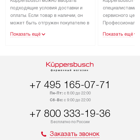
Kuppersbusch можно выбрать
Kuppersbusch о
подходящие условия доставки и
специалистами 
оплаты. Если товар в наличии, он
сервисного цент
может быть отгружен покупателю в
Профессиональн
течение трех дней. Техника со
гарантия долгой
Показать ещё
Показать ещё
специальным лейблом
эксплуатации тех
доставляется бесплатно по Москве
Санкт-Петербург
и Санкт-Петербургу. Выезд за МКАД
специальным ле
и КАД оплачивается
подключается б
дополнительно. Возможна
мастера за МКА
доставка товаров по России.
за дополнительн
+7 495 165-07-71
Пн-Пт:
с 8:00 до 22:00
Сб-Вс:
с 9:00 до 22:00
+7 800 333-19-36
Бесплатно по России
Заказать звонок