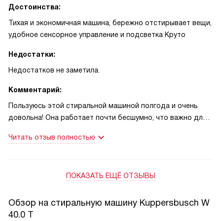
Достоинства:
Тихая и экономичная машина, бережно отстирывает вещи,
удобное сенсорное управление и подсветка Круто
Недостатки:
Недостатков не заметила.
Комментарий:
Пользуюсь этой стиральной машиной полгода и очень
довольна! Она работает почти бесшумно, что важно для
семьи с маленьким ребёнком. Ночная программа
Читать отзыв полностью
действительно тихая — однажды решилась постирать
детские пижамы поздно вечером, и малыш проспал всю
стирку, хотя раньше любой шум его будил. Это было
ПОКАЗАТЬ ЕЩЁ ОТЗЫВЫ
настоящее спасение!
Отдельно отмечу деликатный режим и специальную
Обзор на стиральную машину Kuppersbusch W
программу для шерсти. У меня есть любимый свитер от
40.0 T