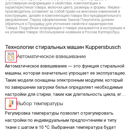
достоверную информацию о свойствах, комплектации и
характеристиках товара, включая цвета, размеры и формы. Фирма-
производитель оставляет за собой право на внесение изменений в
конструкцию, дизайн и комплектацию товара без предварительного
уведомления. Перед оформлением Заказа Покупатель должен
обратиться к Продавцу для уточнения свойств и характеристик
Товара. Подробная информация о товаре указывается в инструкции и
на упаковке товара. Используемое название в России Купперсбуш
Технологии стиральных машин Kuppersbusch
Автоматическое взвешивание
Автоматическое взвешивание — это функция стиральной
машины, которая значительно упрощает ее эксплуатацию.
Такие модели оснащены электронным модулем, который
по завершении загрузки белья определяет необходимые
настройки для стирки, такие как длительность цикла, его
интенсивность, а также расход воды и электроэнергии.
Выбор температуры
Эта опция позволяет не только экономить
Регулировка температуры позволит отрегулировать
на энергоресурсах, но и предотвращать перегрузки
настройки по индивидуальным предпочтениям и типу
в барабане, а также дисбаланс во время отжима.
ткани с шагом в 10 °C. Выбранная температура будет