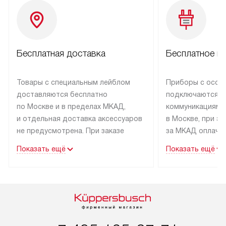
Бесплатная доставка
Бесплатное п
Товары с специальным лейблом
Приборы с особ
доставляются бесплатно
подключаются к
по Москве и в пределах МКАД,
коммуникациям 
и отдельная доставка аксессуаров
в Москве, при э
не предусмотрена. При заказе
за МКАД оплачив
бытовой техники от Kuppersbusch,
Специалисты сер
Показать ещё
Показать ещё
рекомендуем обсудить
партнера заним
с менеджером удобное время
подключением б
доставки и способ оплаты. Товары
Kuppersbusch. У
со статусом «В наличии» могут
профессиональн
быть отправлены покупателю
осуществляется
в течение трех дней. Если вам
плату, и дополни