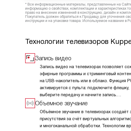
* Все информационные материалы, представленные на Сайте,
информацию о свойствах, комплектации и характеристиках то
право на внесение изменений в конструкцию, дизайн и комп
Покупатель должен обратиться к Продавцу для уточнения сво
инструкции и на упаковке товара. Используемое название в 
Технологии телевизоров Kupp
Запись видео
Запись видео на телевизорах позволяет со
эфирные программы и стриминговый конте
на USB-накопитель или в облако. Функция P
активируется с пульта: подключите флешку,
выберите передачу и начните запись.
Поддерживается планирование по телегиду,
Объемное звучание
и перемотка в реальном времени. Форматы
Объёмное звучание в телевизорах создаёт
совместимы с ПК и другими устройствами. 
присутствия за счёт виртуальных алгоритм
удобна для создания личной медиатеки, п
и многоканальной обработки. Технологии в
без рекламы и сохранения важных моментов