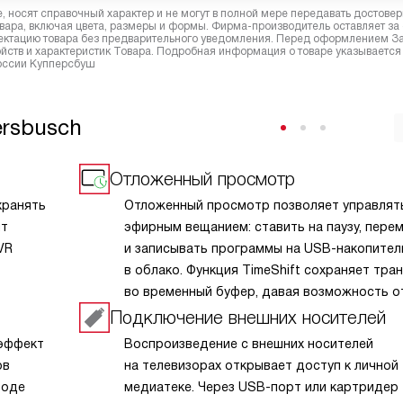
 носят справочный характер и не могут в полной мере передавать достове
вара, включая цвета, размеры и формы. Фирма-производитель оставляет за
лектацию товара без предварительного уведомления. Перед оформлением З
йств и характеристик Товара. Подробная информация о товаре указывается
России Купперсбуш
ersbusch
Отложенный просмотр
хранять
Отложенный просмотр позволяет управлят
нт
эфирным вещанием: ставить на паузу, пере
VR
и записывать программы на USB-накопител
в облако. Функция TimeShift сохраняет тра
во временный буфер, давая возможность о
 пауза
без пропуска моментов. Поддержка Catch-
Подключение внешних носителей
и интерактивного ТВ открывает доступ к а
 эффект
Воспроизведение с внешних носителей
Запись
передач за несколько дней. Это удобно дл
ов
на телевизорах открывает доступ к личной
росмотра
с разным графиком: смотрите любимые шоу
роде
медиатеке. Через USB-порт или картридер
.
в комфортное время, пропуская рекламу. Т