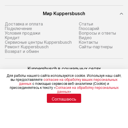
Мир Kuppersbusch
Доставка и оплата
Cтатьи
Подключение
Глоссарий
Условия продажи
Вопросы и ответы
Кредит
Видео
Сервисные центры Kuppersbusch
Контакты
Ремонт Kuppersbusch
Сайты-партнеры
Возврат и обмен
Kuppersbusch в социальных сетях
Для работы нашего сайта используются cookie. Используя наш сайт,
вы предоставляете
согласие на обработку ваших персональных
данных
с помощью сервисов веб-аналитики (Cookie) и
присоединяетесь к тексту «
Согласия на обработку персональных
данных
»
Для физических лиц
shop@kuppersbusch-centre.ru
Соглашаюсь
Для юридических лиц
business@kvalitet.company
НАПИСАТЬ РУКОВОДСТВУ