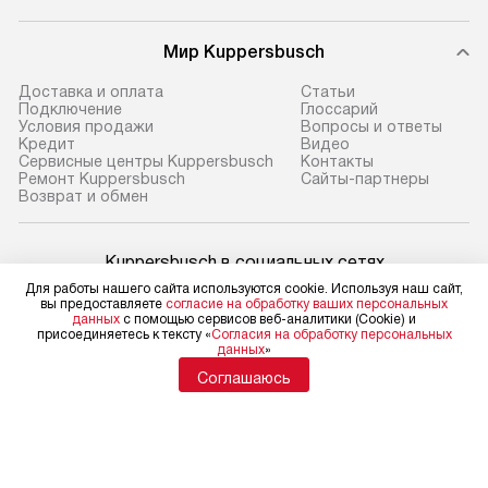
Мир Kuppersbusch
Доставка и оплата
Cтатьи
Подключение
Глоссарий
Условия продажи
Вопросы и ответы
Кредит
Видео
Сервисные центры Kuppersbusch
Контакты
Ремонт Kuppersbusch
Сайты-партнеры
Возврат и обмен
Kuppersbusch в социальных сетях
Для работы нашего сайта используются cookie. Используя наш сайт,
вы предоставляете
согласие на обработку ваших персональных
данных
с помощью сервисов веб-аналитики (Cookie) и
присоединяетесь к тексту «
Согласия на обработку персональных
данных
»
Для физических лиц
shop@kuppersbusch-centre.ru
Соглашаюсь
Для юридических лиц
business@kvalitet.company
НАПИСАТЬ РУКОВОДСТВУ