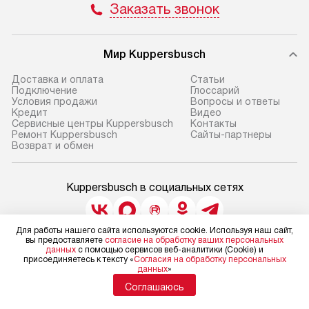
Заказать звонок
Мир Kuppersbusch
Доставка и оплата
Cтатьи
Подключение
Глоссарий
Условия продажи
Вопросы и ответы
Кредит
Видео
Сервисные центры Kuppersbusch
Контакты
Ремонт Kuppersbusch
Сайты-партнеры
Возврат и обмен
Kuppersbusch в социальных сетях
Для работы нашего сайта используются cookie. Используя наш сайт,
вы предоставляете
согласие на обработку ваших персональных
Для физических лиц
данных
с помощью сервисов веб-аналитики (Cookie) и
shop@kuppersbusch-centre.ru
присоединяетесь к тексту «
Согласия на обработку персональных
данных
»
Для юридических лиц
business@kvalitet.company
Соглашаюсь