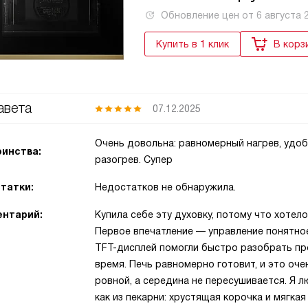
Обновление цен от
6 августа 
Купить в 1 клик
В корз
авета
07.12.2025
Очень довольна: равномерный нагрев, удоб
инства:
разогрев. Супер
татки:
Недостатков не обнаружила.
нтарий:
Купила себе эту духовку, потому что хотел
Первое впечатление — управление понятное
TFT-дисплей помогли быстро разобрать пр
время. Печь равномерно готовит, и это оч
ровной, а середина не пересушивается. Я 
как из пекарни: хрустящая корочка и мягка