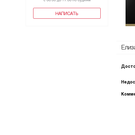
с 08:00 до 17:00 по будням
НАПИСАТЬ
Елиз
Досто
Недос
Комме