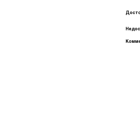
Досто
Недос
Комме