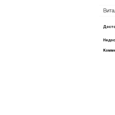
Вита
Досто
Недос
Комме