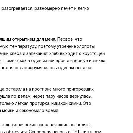
 разогревается, равномерно печёт и легко
оящим открытием для меня. Первое, что
чую температуру, поэтому утренние хлопоты
чки хлеба и запекания: хлеб выходит с хрустящей
. Помню, как в один из вечеров я впервые испекла
 поднялось и зарумянилось одинаково, я не
ца оставила на противне много пригоревших
ушла по делам; через пару часов вернулась,
только лёгкая протирка, никакой химии. Это
 мойки и сэкономило время.
е телескопические направляющие позволяют
сь обжечься. Сенсорная панель с TFT-дисплеем