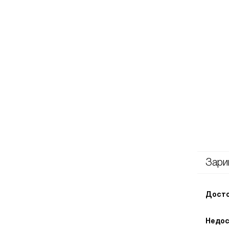
Зари
Досто
Недос