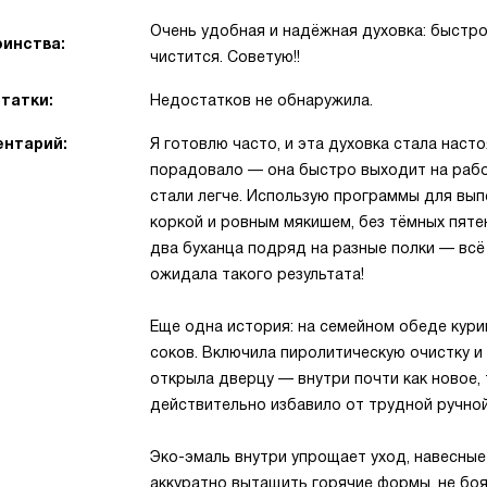
Очень удобная и надёжная духовка: быстро
инства:
чистится. Советую!!
татки:
Недостатков не обнаружила.
нтарий:
Я готовлю часто, и эта духовка стала наст
порадовало — она быстро выходит на рабо
стали легче. Использую программы для выпе
коркой и ровным мякишем, без тёмных пятен
два буханца подряд на разные полки — всё
ожидала такого результата!
Еще одна история: на семейном обеде кури
соков. Включила пиролитическую очистку и 
открыла дверцу — внутри почти как новое, 
действительно избавило от трудной ручной
Эко-эмаль внутри упрощает уход, навесны
аккуратно вытащить горячие формы, не боя