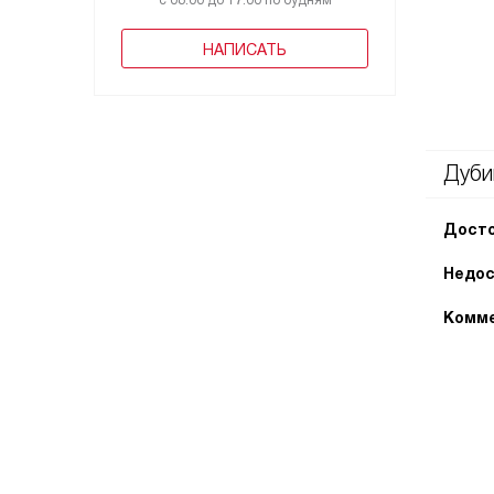
с 08:00 до 17:00 по будням
НАПИСАТЬ
Дуби
Досто
Недос
Комме