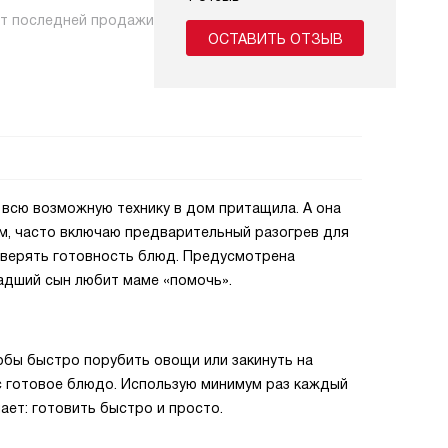
нт последней продажи
ОСТАВИТЬ ОТЗЫВ
я всю возможную технику в дом притащила. А она
ем, часто включаю предварительный разогрев для
роверять готовность блюд. Предусмотрена
ладший сын любит маме «помочь».
обы быстро порубить овощи или закинуть на
ас готовое блюдо. Использую минимум раз каждый
ает: готовить быстро и просто.