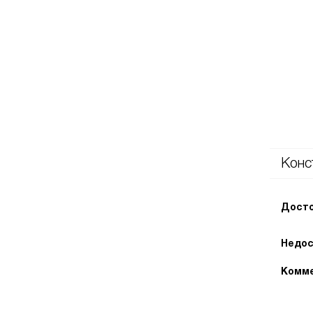
Конс
Досто
Недос
Комме