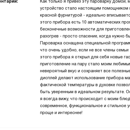
нтарий:
Как только я привез эту пароварку домой, 
устройство стало настоящим помощником н
красной фурнитурой - идеально вписывается
этого прибора есть 10 автоматических про
бесконечные возможности для приготовле
разогрев - просто спасение, когда нужно б
Пароварка оснащена специальной програм
что очень удобно, если не все члены семь
этого прибора я открыл для себя новые га
приготовление на пару стало моим любимы
невероятный вкус и сохраняет все полезны
дисплей делают использование прибора м
фактической температуры в духовке позво
быть уверенным в идеальном результате. О
я всегда вижу, что происходит с моим блюд
современное, функциональное и стильное 
проще и интереснее!