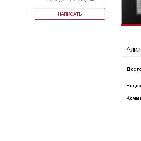
с 08:00 до 17:00 по будням
НАПИСАТЬ
Алия
Досто
Недос
Комме