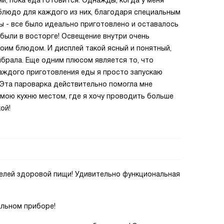
ми, пока еда готовится. Однажды, когда у меня
 блюдо для каждого из них, благодаря специальным
ы - все было идеально приготовлено и оставалось
и были в восторге! Освещение внутри очень
моим блюдом. И дисплей такой ясный и понятный,
ыбрала. Еще одним плюсом является то, что
каждого приготовления еды я просто запускаю
! Эта пароварка действительно помогла мне
 мою кухню местом, где я хочу проводить больше
пкой!
телей здоровой пищи! Удивительно функциональная
альном приборе!