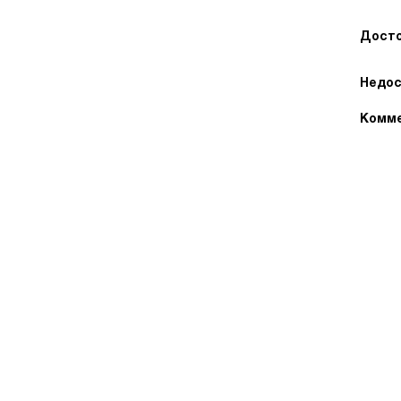
Досто
Недос
Комме