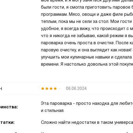
мое время, и я могу заняться другими дела
были гости, я смогла приготовить паровое
программам. Мясо, овощи и даже филе рыб
теплым, пока мы не сели за стол. Мои гост
удобное, я всегда вижу, что происходит с 
что я никогда не забываю, какой режим я в
пароварка очень проста в очистке. После 
паровую очистку, и она выглядит как новая
улучшить мои кулинарные навыки и сделала
времени. Я настолько довольна этой поку
н
06.06.2024
Эта пароварка - просто находка для люби
инства:
и стильная.
татки:
Сложно найти недостатки в таком универс