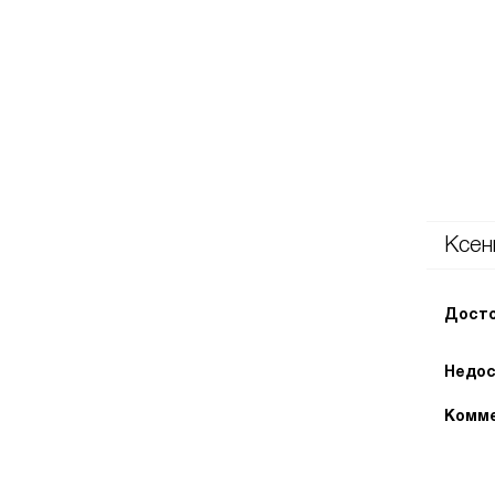
Ксен
Досто
Недос
Комме