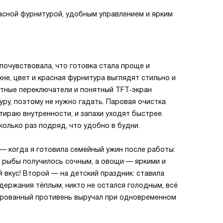
асной фурнитурой, удобным управлением и ярким
 почувствовала, что готовка стала проще и
хне, цвет и красная фурнитура выглядят стильно и
отные переключатели и понятный TFT‑экран
ру, поэтому не нужно гадать. Паровая очистка
тираю внутренности, и запахи уходят быстрее.
колько раз подряд, что удобно в будни.
— когда я готовила семейный ужин после работы:
 рыбы получилось сочным, а овощи — яркими и
й вкус! Второй — на детский праздник: ставила
держания тёплым, никто не остался голодным, всё
ированный противень выручал при одновременном