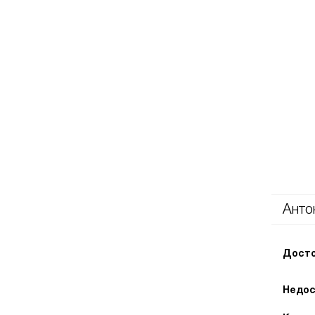
Анто
Досто
Недос