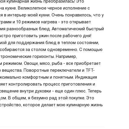
моя кулинарная жизнь преобразилась! Это
а кухне. Великолепное черное исполнение с
 в интерьер моей кухни. Очень понравилось, что у
грамм и 10 режимов нагрева - это открывает
ния разнообразных блюд. Автоматический быстрый
ыстро приготовить ужин после рабочего дня!
мой для поддержания блюд в теплом состоянии,
и собираются за столом одновременно. С помощью
строномические горизонты. Например,
м режимом. Овощи, мясо, рыба - все приобретает
е вещества. Поворотные переключатели и TFT-
аксимально комфортным и понятным. Индикация
ляет контролировать процесс приготовления и
свещение внутри духовки - еще один плюс. Теперь
ом. В общем, я безумно рад этой покупке. Это
устройство, которое делает мою кулинарную жизнь