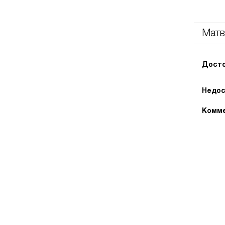
Матв
Досто
Недос
Комме