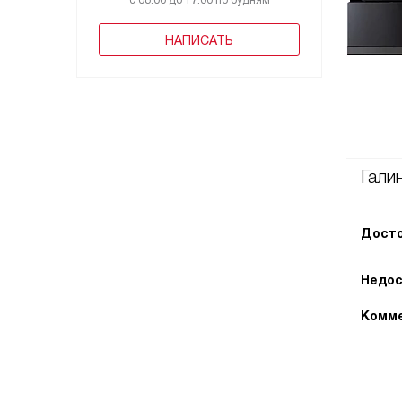
с 08:00 до 17:00 по будням
НАПИСАТЬ
Гали
Досто
Недос
Комме