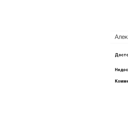
Алек
Досто
Недос
Комме