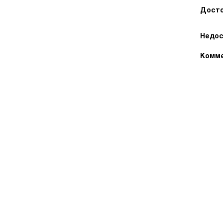
Досто
Недос
Комме