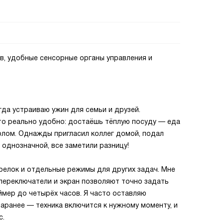
в, удобные сенсорные органы управления и
гда устраиваю ужин для семьи и друзей.
то реально удобно: достаёшь тёплую посуду — еда
толом. Однажды пригласил коллег домой, подал
а однозначной, все заметили разницу!
релок и отдельные режимы для других задач. Мне
переключатели и экран позволяют точно задать
ймер до четырёх часов. Я часто оставляю
заранее — техника включится к нужному моменту, и
с.