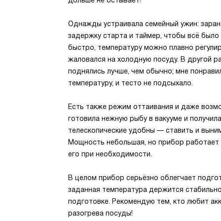
дольше не остывает!
Однажды устраивала семейный ужин: заране
задержку старта и таймер, чтобы всё было
быстро, температуру можно плавно регулир
жаловался на холодную посуду. В другой р
поднялись лучше, чем обычно; мне понрав
температуру, и тесто не подсыхало.
Есть также режим оттаивания и даже возмо
готовила нежную рыбу в вакууме и получил
телескопические удобны — ставить и выним
Мощность небольшая, но прибор работает э
его при необходимости.
В целом прибор серьёзно облегчает подгот
заданная температура держится стабильно,
подготовке. Рекомендую тем, кто любит ак
разогрева посуды!