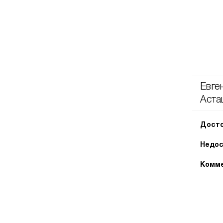
Евге
Аста
Досто
Недос
Комме