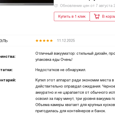
Обновление цен от
7 августа 
Купить в 1 клик
В корз
эль
11.12.2025
Отличный вакууматор: стильный дизайн, пр
инства:
упаковка еды Очень!
татки:
Недостатков не обнаружил.
нтарий:
Купил этот аппарат ради экономии места в
действительно оправдал ожидания. Черное
аккуратно и не царапается от обычного ис
освоил за пару минут, три уровня вакуума 
Объема камеры хватает для крупных кусков
пригодилась для контейнеров и банок.