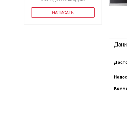
с 08:00 до 17:00 по будням
НАПИСАТЬ
Дани
Досто
Недос
Комме