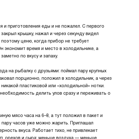
я и приготовления еды и не пожалел. С первого
 закрыл крышку, нажал и через секунду видел
 поэтому ценю, когда прибор не требует
н экономит время и место в холодильнике, а
аметно по вкусу и запаху.
да на рыбалку с друзьями: поймал пару крупных
аковал порционно, положил в холодильник, а через
 никакой пластиковой или «холодильной» нотки.
а необходимость делить улов сразу и переживать о
ую мясо часа на 6–8, а тут положил в пакет и
з пару часов уже можно жарить. Приглашал
рность вкуса. Работает тихо, не привлекает
уп, орехов и сыра: меньше воздуха — меньше