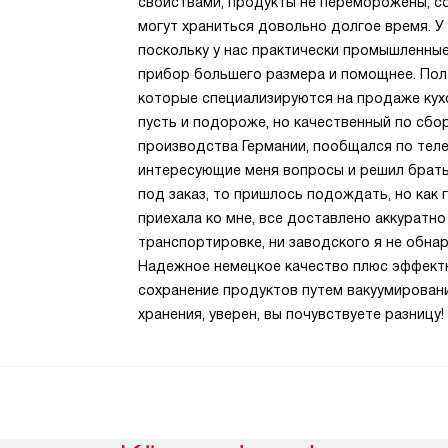
свойствами, продукты не переморожены, с
могут храниться довольно долгое время. У 
поскольку у нас практически промышленны
прибор большего размера и помощнее. Пола
которые специализируются на продаже кухо
пусть и подороже, но качественный по сбо
производства Германии, пообщался по тел
интересующие меня вопросы и решил брать 
под заказ, то пришлось подождать, но как 
приехала ко мне, все доставлено аккуратно
транспортировке, ни заводского я не обнаруж
Надежное немецкое качество плюс эффектны
сохранение продуктов путем вакуумировани
хранения, уверен, вы почувствуете разницу!