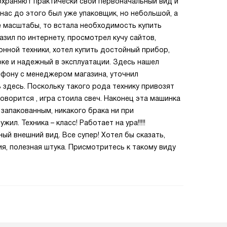
охраняют практически свой первоначальный вид и
нас до этого был уже упаковщик, но небольшой, а
е масштабы, то встала необходимость купить
зил по интернету, просмотрел кучу сайтов,
нной техники, хотел купить достойный прибор,
рке и надежный в эксплуатации. Здесь нашел
ефону с менеджером магазина, уточнил
здесь. Поскольку такого рода технику привозят
говорится , игра стоила свеч. Наконец эта машинка
 запакованным, никакого брака ни при
ил. Техника – класс! Работает на ура!!!!!
й внешний вид. Все супер! Хотел бы сказать,
я, полезная штука. Присмотритесь к такому виду