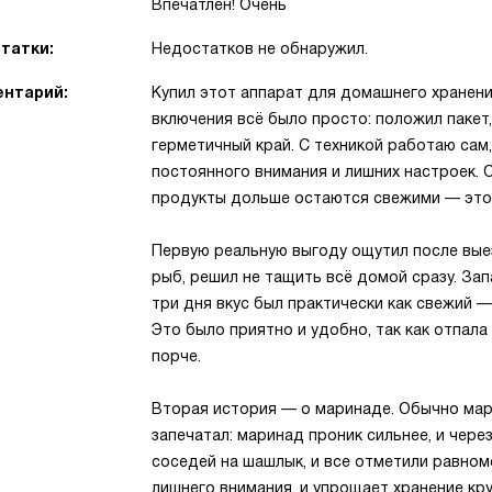
Впечатлён! Очень
татки:
Недостатков не обнаружил.
нтарий:
Купил этот аппарат для домашнего хранени
включения всё было просто: положил пакет,
герметичный край. С техникой работаю сам,
постоянного внимания и лишних настроек. О
продукты дольше остаются свежими — это з
Первую реальную выгоду ощутил после выез
рыб, решил не тащить всё домой сразу. Зап
три дня вкус был практически как свежий —
Это было приятно и удобно, так как отпал
порче.
Вторая история — о маринаде. Обычно марин
запечатал: маринад проник сильнее, и чере
соседей на шашлык, и все отметили равноме
лишнего внимания, и упрощает хранение кр