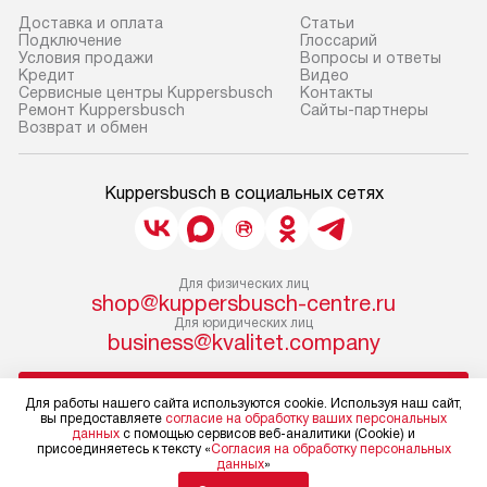
Доставка и оплата
Cтатьи
Подключение
Глоссарий
Условия продажи
Вопросы и ответы
Кредит
Видео
Сервисные центры Kuppersbusch
Контакты
Ремонт Kuppersbusch
Сайты-партнеры
Возврат и обмен
Kuppersbusch в социальных сетях
Для физических лиц
shop@kuppersbusch-centre.ru
Для юридических лиц
business@kvalitet.company
НАПИСАТЬ РУКОВОДСТВУ
Для работы нашего сайта используются cookie. Используя наш сайт,
вы предоставляете
согласие на обработку ваших персональных
данных
с помощью сервисов веб-аналитики (Cookie) и
Политика конфиденциальности
присоединяетесь к тексту «
Согласия на обработку персональных
данных
»
Условия продажи