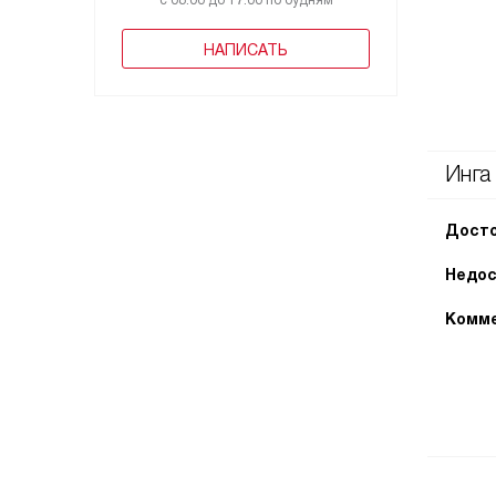
с 08:00 до 17:00 по будням
НАПИСАТЬ
Инга
Досто
Недос
Комме