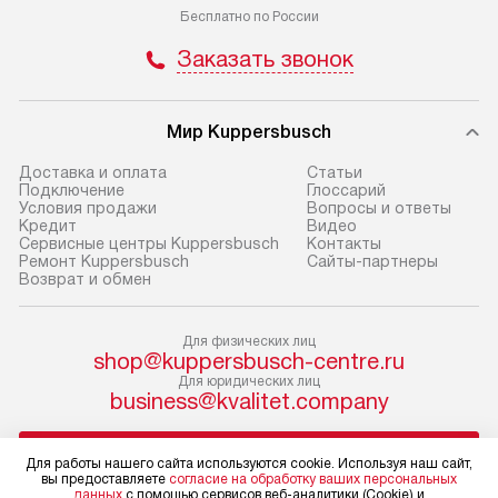
не предусмотрена.
обеспечивают п
Бесплатно по России
и эффективную 
В оговоренный день служба
Заказать звонок
техники, предо
доставки доставит упакованный
ошибки и прежд
прибор до двери или прихожей.
Если необходимо переместить
Готовые коммун
Мир Kuppersbusch
прибор до места установки,
предполагают, в
Доставка и оплата
Cтатьи
пожалуйста, предварительно
от категории, на
Подключение
Глоссарий
Условия продажи
Вопросы и ответы
уточните это с менеджером.
установленной р
Кредит
Видео
За данную услугу взимается
к воде, крана и 
Сервисные центры Kuppersbusch
Контакты
Ремонт Kuppersbusch
Сайты-партнеры
дополнительная плата. Важно
слива. Стандарт
Возврат и обмен
учитывать, что если размеры
включает в себя:
прибора не позволяют ему пройти
транспортировоч
Для физических лиц
через дверной проем, сотрудники
разблокировку п
shop@kuppersbusch-centre.ru
транспортной службы не могут
соединение отде
Для юридических лиц
демонтировать дверцы, ручки или
монтаж техники 
business@kvalitet.company
другие выступающие элементы, так
на место с пров
как это может привести к отказу
подключение к 
НАПИСАТЬ РУКОВОДСТВУ
Для работы нашего сайта используются cookie. Используя наш сайт,
в гарантийном ремонте в будущем.
коммуникациям, 
вы предоставляете
согласие на обработку ваших персональных
данных
с помощью сервисов веб-аналитики (Cookie) и