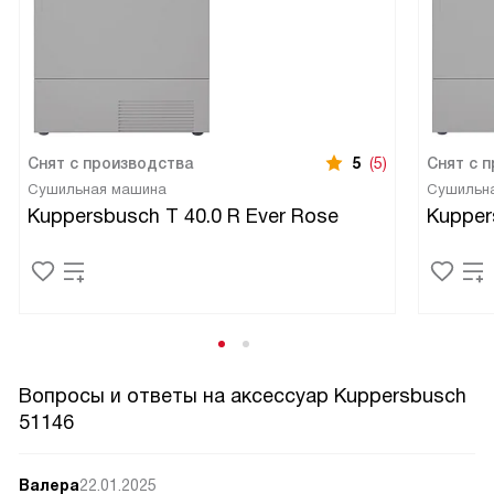
Снят с производства
5
(5)
Снят с 
Сушильная машина
Сушильн
Kuppersbusch T 40.0 R Ever Rose
Kupper
Вопросы и ответы на аксессуар Kuppersbusch
51146
Валера
22.01.2025