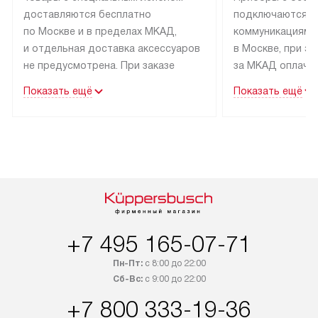
доставляются бесплатно
подключаются к
по Москве и в пределах МКАД,
коммуникациям 
и отдельная доставка аксессуаров
в Москве, при э
не предусмотрена. При заказе
за МКАД оплачив
бытовой техники от Kuppersbusch,
Специалисты сер
Показать ещё
Показать ещё
рекомендуем обсудить
партнера заним
с менеджером удобное время
подключением б
доставки и способ оплаты. Товары
Kuppersbusch. У
со статусом «В наличии» могут
профессиональн
быть отправлены покупателю
осуществляется
в течение трех дней. Если вам
плату, и дополни
интересен товар «Под заказ»,
по монтажу опла
обсудите возможность его
прайсу. Сервис 
приобретения с менеджером сайта.
гарантию 1 год 
+7 495 165-07-71
Товары с специальным лейблом
работы и испол
Пн-Пт:
с 8:00 до 22:00
доставляются бесплатно
материалы. Про
Сб-Вс:
с 9:00 до 22:00
по Москве в пределах МКАД,
установление, п
+7 800 333-19-36
и отдельная доставка аксессуаров
и регулярное об