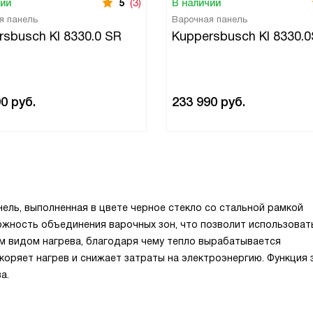
чии
5
(3)
В наличии
я панель
Варочная панель
rsbusch KI 8330.0 SR
Kuppersbusch KI 8330.
90
руб.
233 990
руб.
нель, выполненная в цвете черное стекло со стальной рамкой
ожность объединения варочных зон, что позволит использоват
м видом нагрева, благодаря чему тепло вырабатывается
коряет нагрев и снижает затраты на электроэнергию. Функция
а.