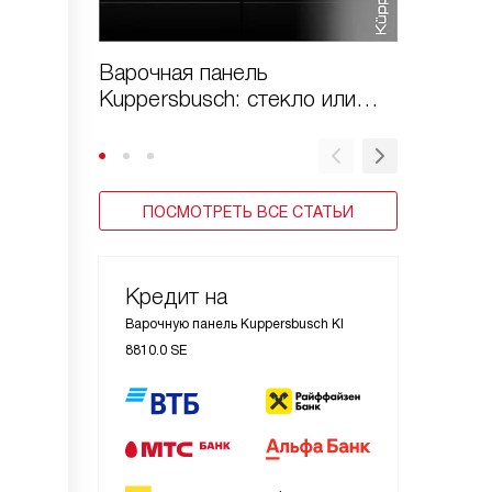
Варочная панель
Как вы
Kuppersbusch: стекло или
варочн
стеклокерамика?
Kupper
ПОСМОТРЕТЬ ВСЕ СТАТЬИ
Кредит на
Варочную панель Kuppersbusch KI
8810.0 SE