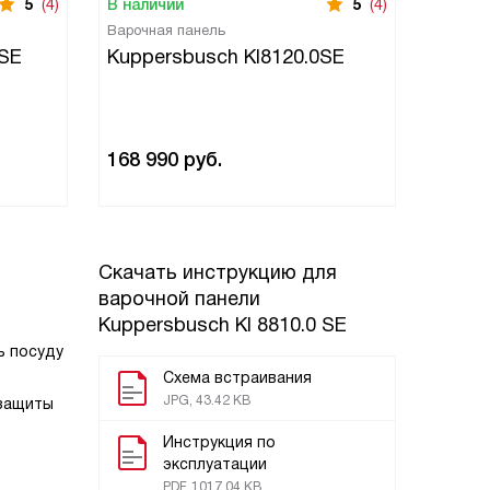
5
(4)
В наличии
5
(4)
В нали
Варочная панель
Индукци
панель
0SE
Kuppersbusch KI8120.0SE
Kuppe
168 990
руб.
293 9
Скачать инструкцию для
варочной панели
Kuppersbusch KI 8810.0 SE
ь посуду
Схема встраивания
JPG, 43.42 KB
 защиты
Инструкция по
эксплуатации
PDF, 1017.04 KB