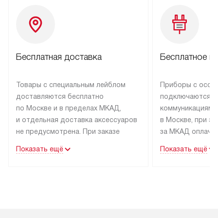
Бесплатная доставка
Бесплатное п
Товары с специальным лейблом
Приборы с особ
доставляются бесплатно
подключаются к
по Москве и в пределах МКАД,
коммуникациям 
и отдельная доставка аксессуаров
в Москве, при э
не предусмотрена. При заказе
за МКАД оплачив
бытовой техники от Kuppersbusch,
Специалисты сер
Показать ещё
Показать ещё
рекомендуем обсудить
партнера заним
с менеджером удобное время
подключением б
доставки и способ оплаты. Товары
Kuppersbusch. У
со статусом «В наличии» могут
профессиональн
быть отправлены покупателю
осуществляется
в течение трех дней. Если вам
плату, и дополни