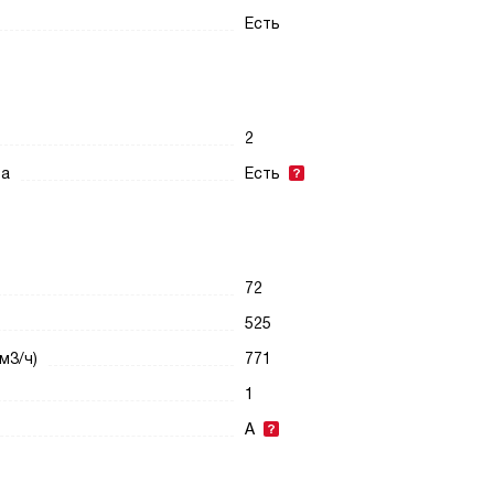
Есть
2
ра
Есть
72
525
м3/ч)
771
1
A