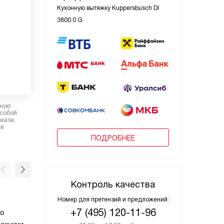
Кухонную вытяжку Kuppersbusch DI
3800.0 G
рную
 собой
аказа
 в
ПОДРОБНЕЕ
Контроль качества
Потолочный монтаж
Номер для претензий и предложений:
+7 (495) 120-11-96
то
Потолочный монтаж вытяжки оптимален дл