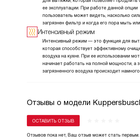
для вытяжки, которая позволяет продлить 
ее эксплуатации. При работе данной опции
пользователь может видеть, насколько сил
загрязнен фильтр и когда его пора мыть ил
заменять. Эта информация отображается
Интенсивный режим
на дисплее, что позволяет с легкостью отс
Интенсивный режим — это функция для выт
состояние компонентов прибора. О необхо
которая способствует эффективному очищ
чистки или замены элемента сообщает
воздуха на кухне. При ее использовании мо
светодиодный сигнал.
начинает работать на полной мощности, а 
загрязненного воздуха происходит намного
быстрее, чем в обычном режиме. Уже спуст
несколько минут в воздухе не остается сле
дыма, жира, пара или неприятных запахов
Отзывы о модели Kuppersbusch
от готовящихся продуктов.
ОСТАВИТЬ ОТЗЫВ
Отзывов пока нет, Ваш отзыв может стать первым.