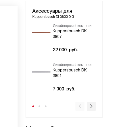
Аксессуары для
Kuppersbusch DI 3800.0 G
Дизайнерский комплект
Диз
Kuppersbusch DK
Ku
3807
38
22 000
руб.
22
Дизайнерский комплект
Уго
Kuppersbusch DK
Ku
3801
88
7 000
руб.
3 