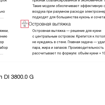
срок
признак сбалансированной и экономичной т
Такие модели обеспечивают эффективную 
ьно
воздуха при разумном расходе электроэнер
и
подходят для большинства кухонь и сочет
надёжность с умеренным уровнем шума. В
Островная вытяжка
леживать
класса A легко интегрируются в современн
яжки,
Островная вытяжка — решение для кухни
димости
интерьер, часто оснащаются удобным упр
ению
с центральным островом. Крепится к потол
и режимами рециркуляции. Они остаются о
тор
не нуждаясь в стене. Главная задача — уда
выбором для тех, кто ценит качество,
забор
пара, жира и запахов. Производительность
функциональность и заботится о ресурсах,
рассчитывают по формуле: объём кухни × 10
особенно если бюджет не позволяет взять 
я
Устройства бывают проточными
с самым высоким классом.
дов
и рециркуляционными. Современные модел
оснащены тихими моторами, светодиодной
 DI 3800.0 G
подсветкой и моющимися фильтрами. Така
очищает воздух, зонирует кухню и служит 
акцентом. Выбирайте устройство с запасо
мощности для комфортной эксплуатации.