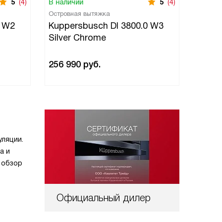
5
(4)
В наличии
5
(4)
В нали
Островная вытяжка
Остров
0 W2
Kuppersbusch DI 3800.0 W3
Kuppe
Silver Chrome
Gold
256 990
руб.
266 9
уляции.
а и
 обзор
Официальный дилер