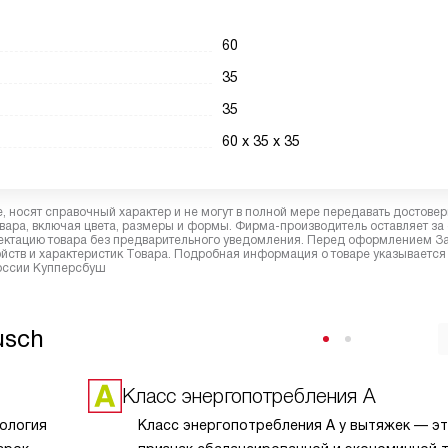
60
35
35
60 х 35 х 35
 носят справочный характер и не могут в полной мере передавать достове
вара, включая цвета, размеры и формы. Фирма-производитель оставляет за
лектацию товара без предварительного уведомления. Перед оформлением З
йств и характеристик Товара. Подробная информация о товаре указывается
России Купперсбуш
usch
Класс энергопотребления A
нология
Класс энергопотребления A у вытяжек — э