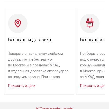
Бесплатная доставка
Бесплатное п
Товары с специальным лейблом
Приборы с особ
доставляются бесплатно
подключаются к
по Москве и в пределах МКАД,
коммуникациям 
и отдельная доставка аксессуаров
в Москве, при э
не предусмотрена. При заказе
за МКАД оплачив
бытовой техники от Kuppersbusch,
Специалисты сер
Показать ещё
Показать ещё
рекомендуем обсудить
партнера заним
с менеджером удобное время
подключением б
доставки и способ оплаты. Товары
Kuppersbusch. У
со статусом «В наличии» могут
профессиональн