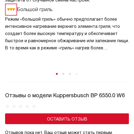
защитить от случайной смены настроек.
Большой гриль
Режим «большой гриль» обычно предполагает более
интенсивное нагревание верхнего элемента гриля, что
создает более высокую температуру и обеспечивает
быстрое и равномерное обжаривание или запекание пищи.
В то время как в режиме «гриль» нагрев более
сбалансирован и может быть менее интенсивным.
В режиме «большой гриль» также может быть
использовано более интенсивное циркулирование
горячего воздуха внутри духовки, что способствует
равномерному прожариванию пищи.
Отзывы о модели Kuppersbusch BP 6550.0 W6
ОСТАВИТЬ ОТЗЫВ
Отзывов пока нет, Ваш отзыв может стать первым.