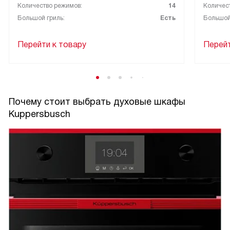
Количество режимов:
14
Количес
Большой гриль:
Есть
Большой
Перейти к товару
Перейт
Почему стоит выбрать духовые шкафы
Kuppersbusch