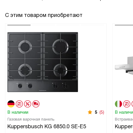
С этим товаром приобретают
В наличии
5
(5)
В налич
Газовая варочная панель
Встраива
Kuppersbusch KG 6850.0 SE-E5
Kupper