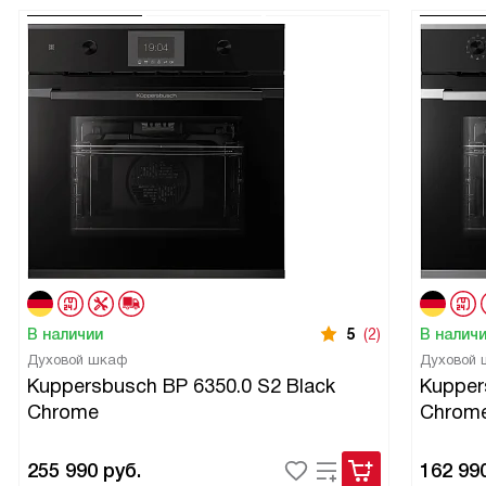
высшем уровне: направляющие ощущаются монолитными,
надежными и рассчитанными на долгие годы активной
эксплуатации, а не на пару сезонов.
В наличии
5
(2)
В налич
Духовой шкаф
Духовой
Kuppersbusch BP 6350.0 S2 Black
Kupper
Chrome
Chrom
255 990
руб.
162 99