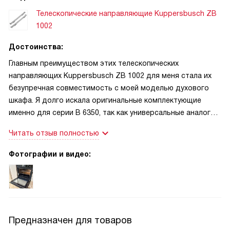
Телескопические направляющие Kuppersbusch ZB
1002
Достоинства:
Главным преимуществом этих телескопических
направляющих Kuppersbusch ZB 1002 для меня стала их
безупречная совместимость с моей моделью духового
шкафа. Я долго искала оригинальные комплектующие
именно для серии B 6350, так как универсальные аналоги
часто не подходят по креплениям или работают
Читать отзыв полностью
нестабильно. Здесь же установка прошла идеально: все
отверстия совпали с первого раза, ничего не пришлось
Фотографии и видео:
подтачивать или «подгонять» силой. Механизм движения
невероятно плавный и тихий, что критически важно при
работе с горячей посудой. Выдвигать тяжелый противень
с праздничным ужином теперь можно одним мизинцем, не
боясь, что конструкция перекосится или застрянет в
Предназначен для товаров
самый неподходящий момент. Качество металла также на