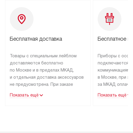
Бесплатная доставка
Бесплатное п
Товары с специальным лейблом
Приборы с особ
доставляются бесплатно
подключаются к
по Москве и в пределах МКАД,
коммуникациям 
и отдельная доставка аксессуаров
в Москве, при э
не предусмотрена. При заказе
за МКАД оплачив
бытовой техники от Kuppersbusch,
Специалисты сер
Показать ещё
Показать ещё
рекомендуем обсудить
партнера заним
с менеджером удобное время
подключением б
доставки и способ оплаты. Товары
Kuppersbusch. У
со статусом «В наличии» могут
профессиональн
быть отправлены покупателю
осуществляется