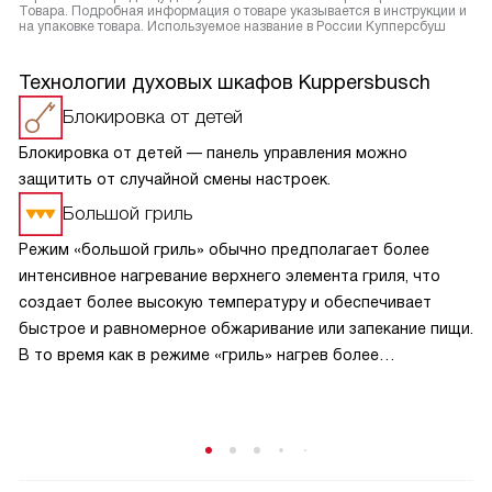
Товара. Подробная информация о товаре указывается в инструкции и
на упаковке товара. Используемое название в России Купперсбуш
Технологии духовых шкафов Kuppersbusch
Блокировка от детей
Блокировка от детей — панель управления можно
защитить от случайной смены настроек.
Большой гриль
Режим «большой гриль» обычно предполагает более
интенсивное нагревание верхнего элемента гриля, что
создает более высокую температуру и обеспечивает
быстрое и равномерное обжаривание или запекание пищи.
В то время как в режиме «гриль» нагрев более
сбалансирован и может быть менее интенсивным.
В режиме «большой гриль» также может быть
использовано более интенсивное циркулирование
горячего воздуха внутри духовки, что способствует
равномерному прожариванию пищи.