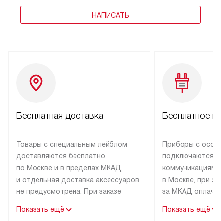
НАПИСАТЬ
Бесплатная доставка
Бесплатное п
Товары с специальным лейблом
Приборы с особ
доставляются бесплатно
подключаются к
по Москве и в пределах МКАД,
коммуникациям 
и отдельная доставка аксессуаров
в Москве, при э
не предусмотрена. При заказе
за МКАД оплачив
бытовой техники от Kuppersbusch,
Специалисты сер
Показать ещё
Показать ещё
рекомендуем обсудить
партнера заним