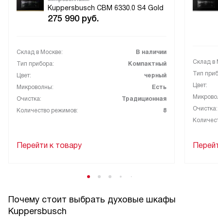
Kuppersbusch CBM 6330.0 S4 Gold
275 990
руб.
Склад в Москве:
В наличии
Склад в 
Тип прибора:
Компактный
Тип приб
Цвет:
черный
Цвет:
Микроволны:
Есть
Микрово
Очистка:
Традиционная
Очистка:
Количество режимов:
8
Количес
Перейти к товару
Перейт
Почему стоит выбрать духовые шкафы
Kuppersbusch