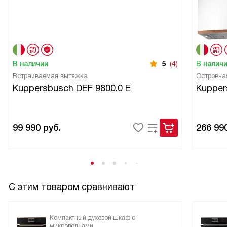
В наличии
5
(4)
В налич
Встраиваемая вытяжка
Островна
Kuppersbusch DEF 9800.0 E
Kupper
99 990
руб.
266 99
С этим товаром сравнивают
Компактный духовой шкаф с
микроволнами