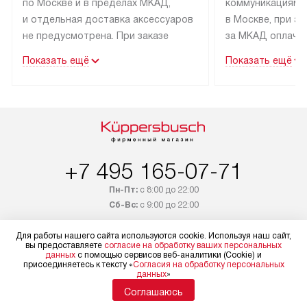
по Москве и в пределах МКАД,
коммуникациям 
и отдельная доставка аксессуаров
в Москве, при э
не предусмотрена. При заказе
за МКАД оплачив
бытовой техники от Kuppersbusch,
Специалисты сер
Показать ещё
Показать ещё
рекомендуем обсудить
партнера заним
с менеджером удобное время
подключением б
доставки и способ оплаты. Товары
Kuppersbusch. У
со статусом «В наличии» могут
профессиональн
быть отправлены покупателю
осуществляется
в течение трех дней. Если вам
плату, и дополни
+7 495 165-07-71
интересен товар «Под заказ»,
по монтажу опла
обсудите возможность его
прайсу. Сервис 
Пн-Пт:
с 8:00 до 22:00
приобретения с менеджером сайта.
гарантию 1 год 
Сб-Вс:
с 9:00 до 22:00
Товары с специальным лейблом
работы и испол
+7 800 333-19-36
доставляются бесплатно
материалы. Про
Для работы нашего сайта используются cookie. Используя наш сайт,
вы предоставляете
согласие на обработку ваших персональных
по Москве в пределах МКАД,
установление, п
Бесплатно по России
данных
с помощью сервисов веб-аналитики (Cookie) и
присоединяетесь к тексту «
Согласия на обработку персональных
и отдельная доставка аксессуаров
и регулярное об
данных
»
Заказать звонок
не предусмотрена.
обеспечивают п
Соглашаюсь
и эффективную 