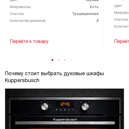
Цвет:
черный
Цвет:
Микроволны:
Есть
Микрово
Очистка:
Традиционная
Очистка:
Количество режимов:
8
Количес
Перейти к товару
Перейт
Почему стоит выбрать духовые шкафы
Kuppersbusch