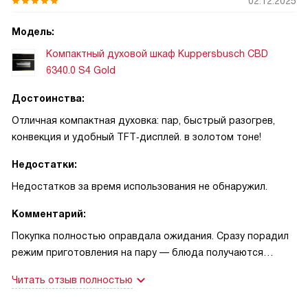
02.12.2025
Модель:
Компактный духовой шкаф Kuppersbusch CBD
6340.0 S4 Gold
Достоинства:
Отличная компактная духовка: пар, быстрый разогрев,
конвекция и удобный TFT‑дисплей. в золотом тоне!
Недостатки:
Недостатков за время использования не обнаружил.
Комментарий:
Покупка полностью оправдала ожидания. Сразу порадил
режим приготовления на пару — блюда получаются
сочными и быстрыми, особенно когда нужно приготовить
Читать отзыв полностью
рыбу или овощи к ужину. Управление понятное:
графический TFT‑дисплей показывает текущую