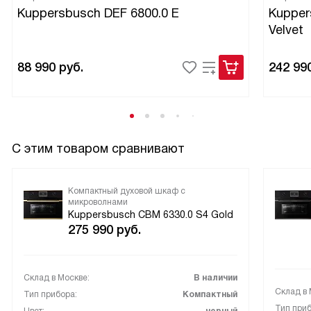
Kuppersbusch DEF 6800.0 E
Kupper
громоздко.
Velvet
Отдельно отмечу систему подачи пара — внешний
парогенератор даёт стабильный поток, что важно при
88 990
руб.
242 99
выпечке хлеба и булочек. ECO‑режим и автоматическое
отключение дают спокойствие, когда занят другими
делами. Освещение галогеновое — удобно следить за
процессом, не открывая дверцу.
С этим товаром сравнивают
В целом прибор стал надёжным помощником. Он удобен
для семьи, экономит время и даёт предсказуемый
Компактный духовой шкаф с
результат при разных рецептах. Рекомендую тем, кто
микроволнами
Kuppersbusch CBM 6330.0 S4 Gold
любит готовить с паром и ценит быстрый старт и
275 990
руб.
простой контроль.
Склад в Москве:
В наличии
Склад в 
Тип прибора:
Компактный
Тип приб