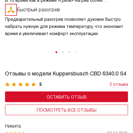
В то время как в режиме «гриль» нагрев более
сбалансирован и может быть менее интенсивным.
Быстрый разогрев
В режиме «большой гриль» также может быть
Предварительный разогрев позволяет духовке быстро
использовано более интенсивное циркулирование
набрать нужную для режима температуру, что экономит
горячего воздуха внутри духовки, что способствует
время и увеличивает комфорт эксплуатации.
равномерному прожариванию пищи.
Отзывы о модели Kuppersbusch CBD 6340.0 S4
5
2 отзыва
ОСТАВИТЬ ОТЗЫВ
ПОСМОТРЕТЬ ВСЕ ОТЗЫВЫ
Никита