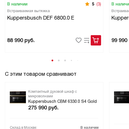
В наличии
5
(3)
В налич
Встраиваемая вытяжка
Встраива
Kuppersbusch DEF 6800.0 E
Kupper
88 990
руб.
99 990
С этим товаром сравнивают
Компактный духовой шкаф с
микроволнами
Kuppersbusch CBM 6330.0 S4 Gold
275 990
руб.
Склад в Москве:
В наличии