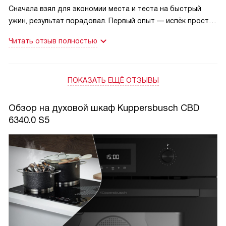
Сначала взял для экономии места и теста на быстрый
ужин, результат порадовал. Первый опыт — испёк простой
хлеб: корка ровная, мякиш воздушный. Потом готовил
Читать отзыв полностью
рыбу на пару для жены — вкус и сочность остались, все
было аккуратно! Ещё раз разогрел обед: быстро, без
пересушивания. Экран понятный, ручки удобны, чистка
ПОКАЗАТЬ ЕЩЁ ОТЗЫВЫ
привычная.
Обзор на духовой шкаф Kuppersbusch CBD
6340.0 S5