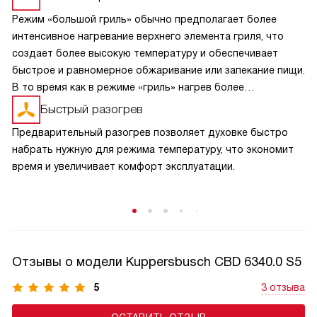
Режим «большой гриль» обычно предполагает более
интенсивное нагревание верхнего элемента гриля, что
создает более высокую температуру и обеспечивает
быстрое и равномерное обжаривание или запекание пищи.
В то время как в режиме «гриль» нагрев более
сбалансирован и может быть менее интенсивным.
Быстрый разогрев
В режиме «большой гриль» также может быть
Предварительный разогрев позволяет духовке быстро
использовано более интенсивное циркулирование
набрать нужную для режима температуру, что экономит
горячего воздуха внутри духовки, что способствует
время и увеличивает комфорт эксплуатации.
равномерному прожариванию пищи.
Отзывы о модели Kuppersbusch CBD 6340.0 S5
5
3 отзыва