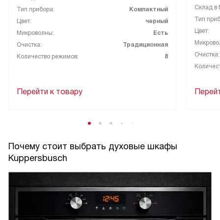
Склад в 
Тип прибора:
Компактный
Тип приб
Цвет:
черный
Цвет:
Микроволны:
Есть
Микрово
Очистка:
Традиционная
Очистка:
Количество режимов:
8
Количес
Перейти к товару
Перейт
Почему стоит выбрать духовые шкафы
Kuppersbusch