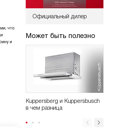
.
Официальный дилер
ми, что
Может быть полезно
ки
рину и
Kuppersberg и Kuppersbusch
Kupper
в чем разница
profi чт