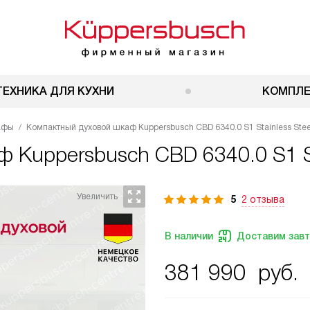
ТЕХНИКА ДЛЯ КУХНИ
КОМПЛ
афы
Компактный духовой шкаф Kuppersbusch CBD 6340.0 S1 Stainless Stee
аф
Kuppersbusch CBD 6340.0 S1 St
5
2 отзыва
В наличии
Доставим зав
381 990
руб.