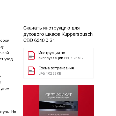
Скачать инструкцию для
духового шкафа
Kuppersbusch
CBD 6340.0 S1
собой
ру
чкой,
Инструкция по
эксплуатации
PDF, 1.23 MB
ет уход
Схема встраивания
JPG, 102.29 KB
р
я
дувом
туры. На