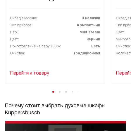
Склад в Москве:
В наличии
Склад в 
Тип прибора:
Компактный
Тип приб
Пар:
Multisteam
Цвет:
Цвет:
черный
Микрово
Приготовление на пару 100%:
Есть
Очистка:
Очистка:
Традиционная
Количес
Перейти к товару
Перейт
Почему стоит выбрать духовые шкафы
Kuppersbusch