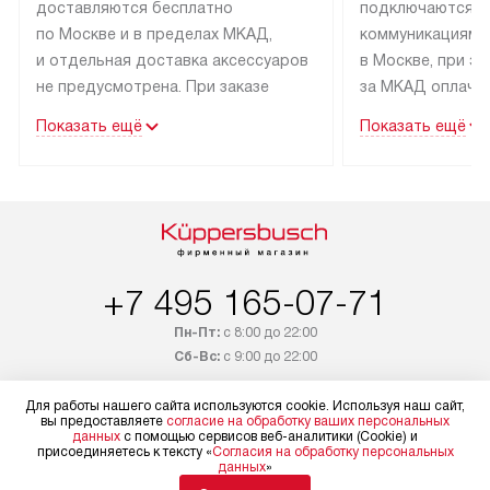
доставляются бесплатно
подключаются к
по Москве и в пределах МКАД,
коммуникациям 
и отдельная доставка аксессуаров
в Москве, при э
не предусмотрена. При заказе
за МКАД оплачив
бытовой техники от Kuppersbusch,
Специалисты сер
Показать ещё
Показать ещё
рекомендуем обсудить
партнера заним
с менеджером удобное время
подключением б
доставки и способ оплаты. Товары
Kuppersbusch. У
со статусом «В наличии» могут
профессиональн
быть отправлены покупателю
осуществляется
в течение трех дней. Если вам
плату, и дополни
+7 495 165-07-71
интересен товар «Под заказ»,
по монтажу опла
обсудите возможность его
прайсу. Сервис 
Пн-Пт:
с 8:00 до 22:00
приобретения с менеджером сайта.
гарантию 1 год 
Сб-Вс:
с 9:00 до 22:00
Товары с специальным лейблом
работы и испол
+7 800 333-19-36
доставляются бесплатно
материалы. Про
Для работы нашего сайта используются cookie. Используя наш сайт,
вы предоставляете
согласие на обработку ваших персональных
по Москве в пределах МКАД,
установление, п
Бесплатно по России
данных
с помощью сервисов веб-аналитики (Cookie) и
присоединяетесь к тексту «
Согласия на обработку персональных
и отдельная доставка аксессуаров
и регулярное об
данных
»
Заказать звонок
не предусмотрена.
обеспечивают п