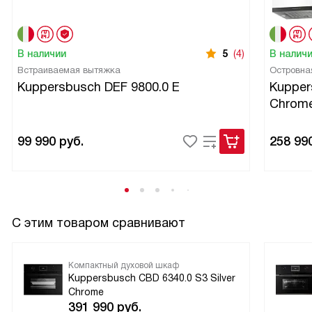
В наличии
5
(4)
В налич
Встраиваемая вытяжка
Островна
Kuppersbusch DEF 9800.0 E
Kupper
Chrom
99 990
руб.
258 99
С этим товаром сравнивают
Компактный духовой шкаф
Kuppersbusch CBD 6340.0 S3 Silver
Chrome
391 990
руб.