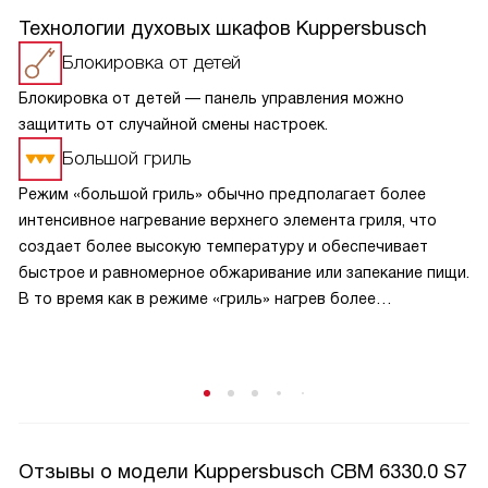
Технологии духовых шкафов Kuppersbusch
Блокировка от детей
Блокировка от детей — панель управления можно
защитить от случайной смены настроек.
Большой гриль
Режим «большой гриль» обычно предполагает более
интенсивное нагревание верхнего элемента гриля, что
создает более высокую температуру и обеспечивает
быстрое и равномерное обжаривание или запекание пищи.
В то время как в режиме «гриль» нагрев более
сбалансирован и может быть менее интенсивным.
В режиме «большой гриль» также может быть
использовано более интенсивное циркулирование
горячего воздуха внутри духовки, что способствует
равномерному прожариванию пищи.
Отзывы о модели Kuppersbusch CBM 6330.0 S7