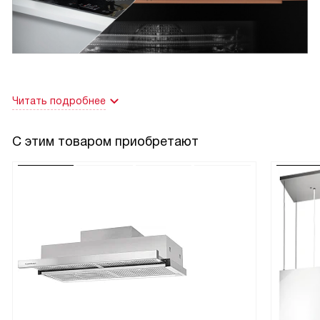
видеть, что всё выглядело и вкусило как в ресторане.
Другая история: после долгой командировки прихожу
поздно ночью, в холодильнике только остатки. Медленно
разогрел порцию — получилось так, будто еду только что
приготовили.
Читать подробнее
Отдельно отмечу экономию места: на небольшой кухне
это реально плюс. Прибор не требует постоянного
С этим товаром приобретают
внимания, можно планировать несколько блюд подряд.
Нравится дизайн — строгий и нейтральный, не бросается
в глаза. Единственное, что радует особенно —
стабильность работы: нет скачков температуры, таймер
точен.
В целом чувствую, что сделанная покупка оправдала
ожидания. Это устройство упростило рутинные процессы
на кухне и дало свободу экспериментировать с
рецептами без страха испортить блюдо!