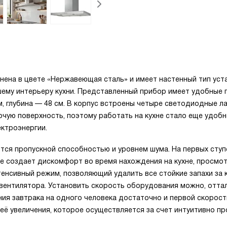
лнена в цвете «Нержавеющая сталь» и имеет настенный тип уст
шему интерьеру кухни. Представленный прибор имеет удобные 
м, глубина — 48 см. В корпус встроены четыре светодиодные л
ую поверхность, поэтому работать на кухне стало еще удобн
ктроэнергии.
тся пропускной способностью и уровнем шума. На первых ступ
не создает дискомфорт во время нахождения на кухне, просмо
тенсивный режим, позволяющий удалить все стойкие запахи за 
вентилятора. Установить скорость оборудования можно, отта
ия завтрака на одного человека достаточно и первой скорост
 её увеличения, которое осуществляется за счет интуитивно п