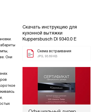
Скачать инструкцию для
кухонной вытяжки
Kuppersbusch DI 9340.0 E
ановки.
габариты
ампы,
Схема встраивания
JPG, 93.89 KB
ее. Они
енях
тров
короткое
лкиваясь
и,
ростых
Официальный дилер