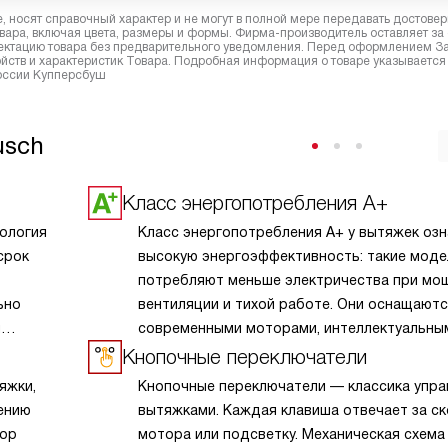
 носят справочный характер и не могут в полной мере передавать достове
вара, включая цвета, размеры и формы. Фирма-производитель оставляет за
лектацию товара без предварительного уведомления. Перед оформлением З
йств и характеристик Товара. Подробная информация о товаре указывается
России Купперсбуш
usch
Класс энергопотребления A+
нология
Класс энергопотребления A+ у вытяжек оз
срок
высокую энергоэффективность: такие моде
потребляют меньше электричества при мо
ьно
вентиляции и тихой работе. Они оснащают
и
современными моторами, интеллектуальны
управлением скоростей и эффективными
Кнопочные переключатели
леживать
фильтрами, что обеспечивает чистый возду
яжки,
Кнопочные переключатели — классика упра
димости
лишних затрат. Вытяжки с классом A+ —
ению
вытяжками. Каждая клавиша отвечает за с
оптимальный выбор для тех, кто стремится
тор
мотора или подсветку. Механическая схема