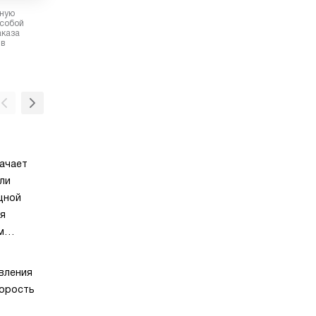
рную
 собой
аказа
 в
Остаточный ход
начает
Остаточный ход — это режим работы вытя
ли
который дает возможность полностью очи
щной
воздух на кухне. При использовании данно
ся
вытяжка включается, а затем начинает раб
м
на малых оборотах. Этот процесс может д
от 5 до 15 минут. По окончании работы да
Светодиодное освещение
х без
опции, из кухонного воздуха удаляются все
вления
Светодиодные лампы гарантируют лучшую
загрязнения, такие как пар, жир, продукты 
корость
освещенность при максимально низком
и неприятные запахи.
потреблении электроэнергии.