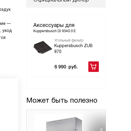
оздух
ние —
Аксессуары для
, уход
Kuppersbusch DI 9340.0 E
тся
Угольный фильтр
Kuppersbusch ZUB
870
6 990
руб.
Может быть полезно