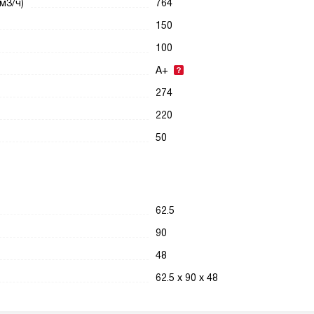
м3/ч)
764
150
100
A+
274
220
50
62.5
90
48
62.5 х 90 х 48