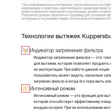
* Все информационные материалы, представленные на Сайте,
информацию о свойствах, комплектации и характеристиках то
право на внесение изменений в конструкцию, дизайн и комп
Покупатель должен обратиться к Продавцу для уточнения сво
инструкции и на упаковке товара. Используемое название в 
Технологии вытяжек Kuppersb
Индикатор загрязнения фильтра
Индикатор загрязнения фильтра — это тех
для вытяжки, которая позволяет продлить 
ее эксплуатации. При работе данной опции
пользователь может видеть, насколько сил
загрязнен фильтр и когда его пора мыть ил
заменять. Эта информация отображается
Интенсивный режим
на дисплее, что позволяет с легкостью отс
Интенсивный режим — это функция для выт
состояние компонентов прибора. О необхо
которая способствует эффективному очищ
чистки или замены элемента сообщает
воздуха на кухне. При ее использовании мо