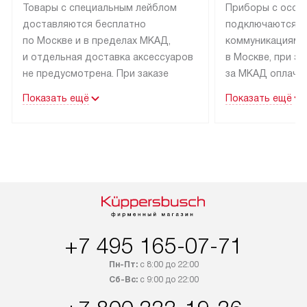
Товары с специальным лейблом
Приборы с особ
доставляются бесплатно
подключаются к
по Москве и в пределах МКАД,
коммуникациям 
и отдельная доставка аксессуаров
в Москве, при э
не предусмотрена. При заказе
за МКАД оплачив
бытовой техники от Kuppersbusch,
Специалисты сер
Показать ещё
Показать ещё
рекомендуем обсудить
партнера заним
с менеджером удобное время
подключением б
доставки и способ оплаты. Товары
Kuppersbusch. У
со статусом «В наличии» могут
профессиональн
быть отправлены покупателю
осуществляется
в течение трех дней. Если вам
плату, и дополни
интересен товар «Под заказ»,
по монтажу опла
обсудите возможность его
прайсу. Сервис 
приобретения с менеджером сайта.
гарантию 1 год 
+7 495 165-07-71
Товары с специальным лейблом
работы и испол
Пн-Пт:
с 8:00 до 22:00
доставляются бесплатно
материалы. Про
Сб-Вс:
с 9:00 до 22:00
по Москве в пределах МКАД,
установление, п
и отдельная доставка аксессуаров
и регулярное об