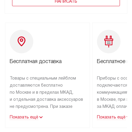
НАПИСАТЬ
Бесплатная доставка
Бесплатное п
Товары с специальным лейблом
Приборы с особ
доставляются бесплатно
подключаются к
по Москве и в пределах МКАД,
коммуникациям 
и отдельная доставка аксессуаров
в Москве, при э
не предусмотрена. При заказе
за МКАД оплачив
бытовой техники от Kuppersbusch,
Специалисты сер
Показать ещё
Показать ещё
рекомендуем обсудить
партнера заним
с менеджером удобное время
подключением б