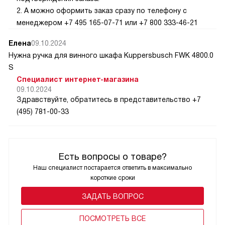
спрашивают, где я нашла такую штуку, и удивляются, когда
2. А можно оформить заказ сразу по телефону с
я говорю, что это всего лишь выдвижной ящик для
менеджером +7 495 165-07-71 или +7 800 333-46-21
столовых приборов.
Елена
09.10.2024
Я очень рада, что решилась на эту покупку. Это
Нужна ручка для винного шкафа Kuppersbusch FWK 4800.0
действительно удобное и практичное решение для любой
S
кухни.
Специалист интернет-магазина
09.10.2024
Здравствуйте, обратитесь в представительство +7
(495) 781-00-33
Есть вопросы о товаре?
Наш специалист постарается ответить в максимально
короткие сроки
ЗАДАТЬ ВОПРОС
ПОCМОТРЕТЬ ВСЕ