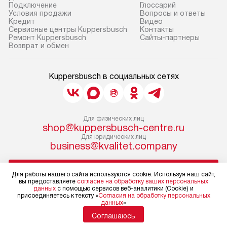
Если необходимо переместить
Готовые коммун
Подключение
Глоссарий
Условия продажи
Вопросы и ответы
прибор до места установки,
предполагают, в
Кредит
Видео
пожалуйста, предварительно
от категории, на
Сервисные центры Kuppersbusch
Контакты
Ремонт Kuppersbusch
Сайты-партнеры
уточните это с менеджером.
установленной р
Возврат и обмен
За данную услугу взимается
к воде, крана и 
дополнительная плата. Важно
слива. Стандарт
Kuppersbusch в социальных сетях
учитывать, что если размеры
включает в себя:
прибора не позволяют ему пройти
транспортировоч
через дверной проем, сотрудники
разблокировку п
транспортной службы не могут
соединение отде
Для физических лиц
демонтировать дверцы, ручки или
монтаж техники 
shop@kuppersbusch-centre.ru
Для юридических лиц
другие выступающие элементы, так
на место с пров
business@kvalitet.company
как это может привести к отказу
подключение к 
в гарантийном ремонте в будущем.
коммуникациям, 
НАПИСАТЬ РУКОВОДСТВУ
Перед заказом удостоверьтесь, что
и консультацию 
Для работы нашего сайта используются cookie. Используя наш сайт,
вы предоставляете
согласие на обработку ваших персональных
сможете переместить прибор
В стандартную у
данных
с помощью сервисов веб-аналитики (Cookie) и
Политика конфиденциальности
присоединяетесь к тексту «
Согласия на обработку персональных
в нужное место, учитывая размеры
не включаются: 
данных
»
Условия продажи
упаковки или без нее.
коммуникаций, 
Карта сайта
Соглашаюсь
материалы, нав
© 2004 – 2026 Магазин Kuppersbusch «Kvalitet Trade, LLC»