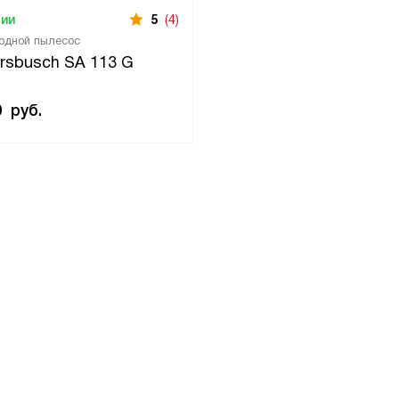
чии
5
(4)
одной пылесос
rsbusch SA 113 G
0
руб.