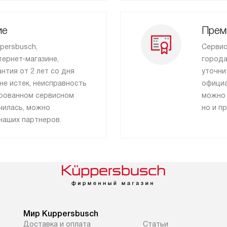
ие
Прем
persbusch,
Сервис
ернет-магазине,
города
нтия от 2 лет со дня
уточни
 не истек, неисправность
официа
ированном сервисном
можно 
нчилась, можно
но и п
наших партнеров.
Мир Kuppersbusch
Доставка и оплата
Cтатьи