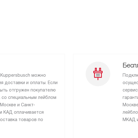
Бесп
и Kuppersbusch можно
Подклю
я доставки и оплаты. Если
осущес
быть отгружен покупателю
сервис
ка со специальным лейблом
гарант
Москве и Санкт-
Москве
 и КАД оплачивается
лейбло
оставка товаров по
МКАД и