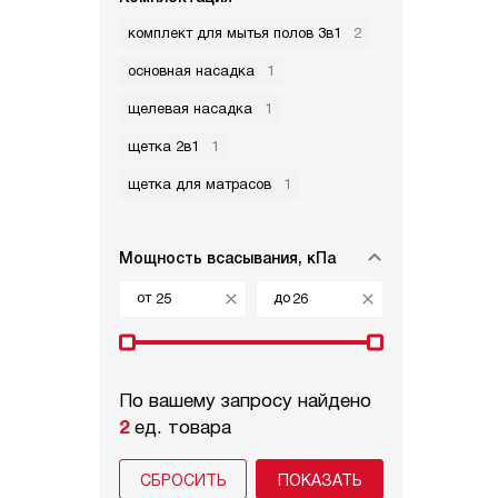
комплект для мытья полов 3в1
2
основная насадка
1
щелевая насадка
1
щетка 2в1
1
щетка для матрасов
1
Мощность всасывания, кПа
от
до
По вашему запросу найдено
2
ед. товара
СБРОСИТЬ