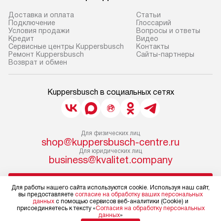
Доставка и оплата
Cтатьи
Подключение
Глоссарий
Условия продажи
Вопросы и ответы
Кредит
Видео
Сервисные центры Kuppersbusch
Контакты
Ремонт Kuppersbusch
Сайты-партнеры
Возврат и обмен
Kuppersbusch в социальных сетях
Для физических лиц
shop@kuppersbusch-centre.ru
Для юридических лиц
business@kvalitet.company
НАПИСАТЬ РУКОВОДСТВУ
Для работы нашего сайта используются cookie. Используя наш сайт,
вы предоставляете
согласие на обработку ваших персональных
данных
с помощью сервисов веб-аналитики (Cookie) и
Политика конфиденциальности
присоединяетесь к тексту «
Согласия на обработку персональных
данных
»
Условия продажи