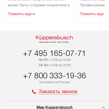
может быть отгружен покупателю в
Профессиональн
течение трех дней. Техника со
гарантия долгой
Показать ещё
Показать ещё
специальным лейблом
эксплуатации тех
доставляется бесплатно по Москве
Санкт-Петербург
и Санкт-Петербургу. Выезд за МКАД
специальным ле
и КАД оплачивается
подключается б
дополнительно. Возможна
мастера за МКА
доставка товаров по России.
за дополнительн
+7 495 165-07-71
Пн-Пт:
с 8:00 до 22:00
Сб-Вс:
с 9:00 до 22:00
+7 800 333-19-36
Бесплатно по России
Заказать звонок
Мир Kuppersbusch