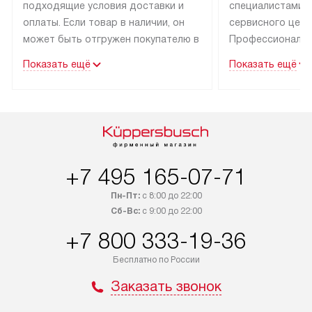
подходящие условия доставки и
специалистами 
оплаты. Если товар в наличии, он
сервисного цент
может быть отгружен покупателю в
Профессиональн
течение трех дней. Техника со
гарантия долгой
Показать ещё
Показать ещё
специальным лейблом
эксплуатации тех
доставляется бесплатно по Москве
Санкт-Петербург
и Санкт-Петербургу. Выезд за МКАД
специальным ле
и КАД оплачивается
подключается б
дополнительно. Возможна
мастера за МКА
доставка товаров по России.
за дополнительн
+7 495 165-07-71
Пн-Пт:
с 8:00 до 22:00
Сб-Вс:
с 9:00 до 22:00
+7 800 333-19-36
Бесплатно по России
Заказать звонок