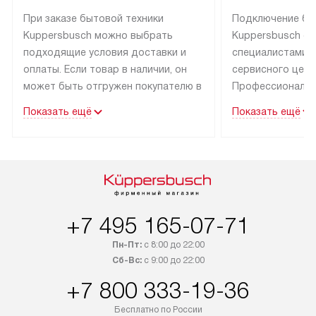
При заказе бытовой техники
Подключение бы
Kuppersbusch можно выбрать
Kuppersbusch о
подходящие условия доставки и
специалистами 
оплаты. Если товар в наличии, он
сервисного цент
может быть отгружен покупателю в
Профессиональн
течение трех дней. Техника со
гарантия долгой
Показать ещё
Показать ещё
специальным лейблом
эксплуатации тех
доставляется бесплатно по Москве
Санкт-Петербург
и Санкт-Петербургу. Выезд за МКАД
специальным ле
и КАД оплачивается
подключается б
дополнительно. Возможна
мастера за МКА
доставка товаров по России.
за дополнительн
+7 495 165-07-71
Пн-Пт:
с 8:00 до 22:00
Сб-Вс:
с 9:00 до 22:00
+7 800 333-19-36
Бесплатно по России