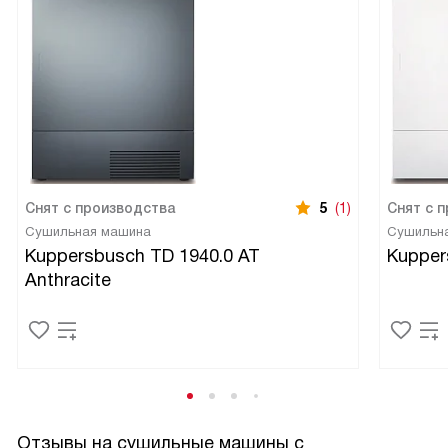
Снят с производства
5
(1)
Снят с 
Сушильная машина
Сушильн
Kuppersbusch TD 1940.0 AT
Kupper
Anthracite
Отзывы на сушильные машины с