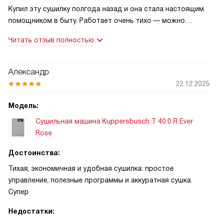
Купил эту сушилку полгода назад и она стала настоящим
помощником в быту. Работает очень тихо — можно
запускать даже ночью, когда дома дети, и это реально
Читать отзыв полностью
облегчило нашу жизнь. Экономия заметна: потребление
меньше, чем у старой модели, а вещи после цикла не
пересушены и не портятся. Удобный цвет и аккуратный
Александр
дизайн вписались в интерьер, а крупный цветной экран
22.12.2025
делает выбор программ простым и понятным.
Модель:
Запомнилась одна ситуация: после семейной поездки все
Сушильная машина Kuppersbusch T 40.0 R Ever
привезли влажные куртки и пляжные полотенца, и я успел
Rose
высушить всё к вечеру, используя экспресс-программу и
корзину для мелких вещей — одежда вышла мягкой и
Достоинства:
готовой к использованию. Второй случай — жена
Тихая, экономичная и удобная сушилка: простое
аллергик, и программа удаления пыльцы помогла быстро
управление, полезные программы и аккуратная сушка.
освежить рабочие рубашки; после стирки и сушки
Супер
раздражение почти не проявлялось.
Недостатки: