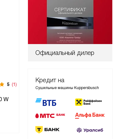
Официальный дилер
Кредит на
5
(1)
Снят с производства
Сушильные машины Kuppersbusch
Сушильная машина
0 W
Kuppersbusch TD 1840.0 W