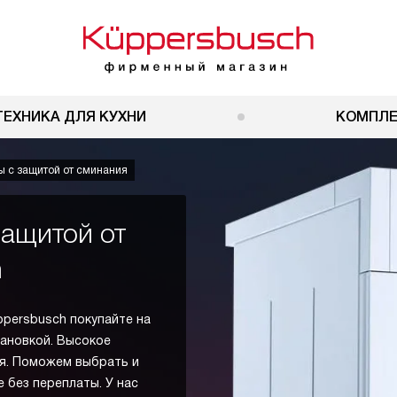
ТЕХНИКА ДЛЯ КУХНИ
КОМПЛ
 с защитой от сминания
ащитой от
h
persbusch покупайте на
тановкой. Высокое
я. Поможем выбрать и
 без переплаты. У нас