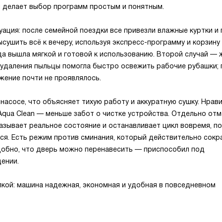
н делает выбор программ простым и понятным.
ация: после семейной поездки все привезли влажные куртки и
высушить всё к вечеру, используя экспресс-программу и корзину
а вышла мягкой и готовой к использованию. Второй случай — 
 удаления пыльцы помогла быстро освежить рабочие рубашки; 
жение почти не проявлялось.
насосе, что объясняет тихую работу и аккуратную сушку. Нрав
qua Clean — меньше забот о чистке устройства. Отдельно отм
азывает реальное состояние и останавливает цикл вовремя, п
ся. Есть режим против сминания, который действительно сок
удобно, что дверь можно перенавесить — приспособил под
ении.
пкой: машина надежная, экономная и удобная в повседневном