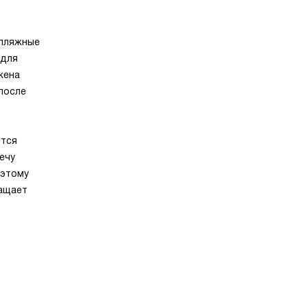
 пляжные
 для
жена
после
ится
ечу
оэтому
ращает