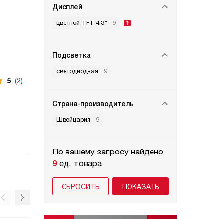
Дисплей
цветной TFT 4.3”
9
Подсветка
светодиодная
9
5
(2)
Страна-производитель
Швейцария
9
По вашему запросу найдено
9
ед. товара
СБРОСИТЬ