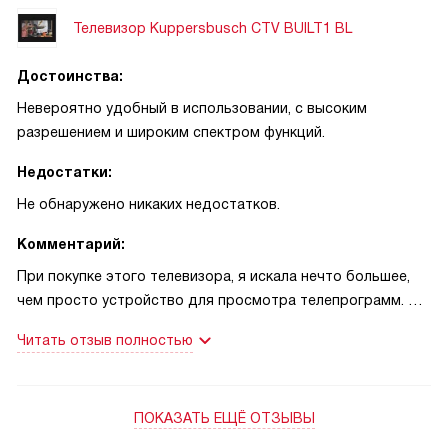
Телевизор Kuppersbusch CTV BUILT1 BL
Достоинства:
Невероятно удобный в использовании, с высоким
разрешением и широким спектром функций.
Недостатки:
Не обнаружено никаких недостатков.
Комментарий:
При покупке этого телевизора, я искала нечто большее,
чем просто устройство для просмотра телепрограмм. И я
не ошиблась в своем выборе. Этот телевизор стал
Читать отзыв полностью
центром моего домашнего развлечения.
Сначала хочу сказать о дизайне. Черный цвет и
стеклянный фронт придают ему элегантный и
ПОКАЗАТЬ ЕЩЁ ОТЗЫВЫ
современный вид. Он прекрасно вписался в интерьер
моей гостиной.