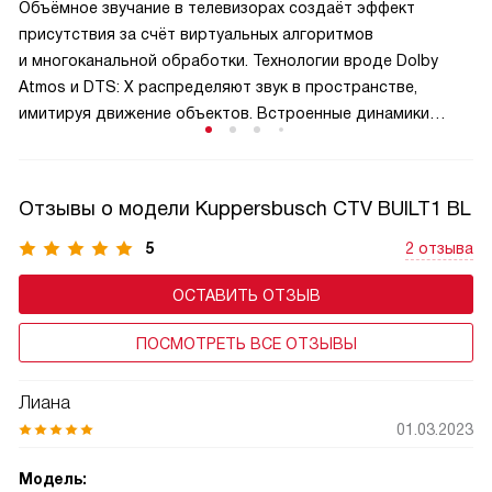
Объёмное звучание в телевизорах создаёт эффект
Запись удобна для создания личной медиатеки,
присутствия за счёт виртуальных алгоритмов
просмотра без рекламы и сохранения важных моментов.
и многоканальной обработки. Технологии вроде Dolby
Убедитесь в достаточной скорости накопителя
Atmos и DTS: X распределяют звук в пространстве,
и свободном месте для стабильной работы функции.
имитируя движение объектов. Встроенные динамики
с отражателями и сабвуферы усиливают глубину. Для
максимального эффекта подключите внешнюю акустику
или саундбар. Объёмный звук погружает в фильм, игру или
Отзывы о модели Kuppersbusch CTV BUILT1 BL
концерт, делая просмотр по-настоящему
кинематографичным и эмоциональным.
5
2 отзыва
ОСТАВИТЬ ОТЗЫВ
ПОСМОТРЕТЬ ВСЕ ОТЗЫВЫ
Лиана
01.03.2023
Модель: