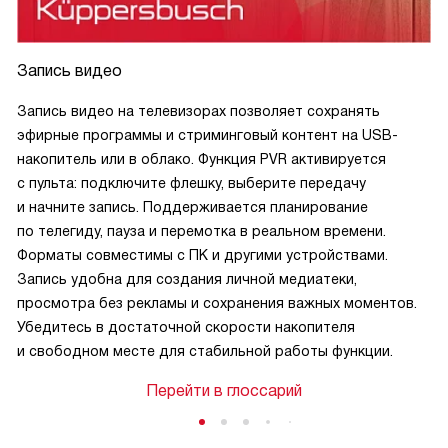
на ладони.
Я довольна покупкой. Этот телевизор превзошел все мои
ожидания. Он не только выполняет свои основные
Запись видео
функции, но и обогащает мою жизнь новыми
возможностями.
Запись видео на телевизорах позволяет сохранять
эфирные программы и стриминговый контент на USB-
накопитель или в облако. Функция PVR активируется
с пульта: подключите флешку, выберите передачу
и начните запись. Поддерживается планирование
по телегиду, пауза и перемотка в реальном времени.
Форматы совместимы с ПК и другими устройствами.
Запись удобна для создания личной медиатеки,
просмотра без рекламы и сохранения важных моментов.
Убедитесь в достаточной скорости накопителя
и свободном месте для стабильной работы функции.
Перейти в глоссарий