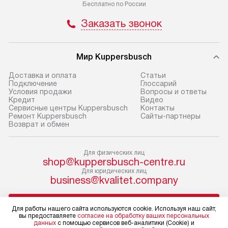
по Москве в пределах МКАД,
установление, п
Бесплатно по России
и отдельная доставка аксессуаров
и регулярное об
Заказать звонок
не предусмотрена.
обеспечивают п
и эффективную 
В оговоренный день служба
техники, предо
Мир Kuppersbusch
доставки доставит упакованный
ошибки и прежд
прибор до двери или прихожей.
Доставка и оплата
Cтатьи
Если необходимо переместить
Готовые коммун
Подключение
Глоссарий
Условия продажи
Вопросы и ответы
прибор до места установки,
предполагают, в
Кредит
Видео
пожалуйста, предварительно
от категории, на
Сервисные центры Kuppersbusch
Контакты
Ремонт Kuppersbusch
Сайты-партнеры
уточните это с менеджером.
установленной р
Возврат и обмен
За данную услугу взимается
к воде, крана и 
дополнительная плата. Важно
слива. Стандарт
Для физических лиц
учитывать, что если размеры
включает в себя:
shop@kuppersbusch-centre.ru
прибора не позволяют ему пройти
транспортировоч
Для юридических лиц
business@kvalitet.company
через дверной проем, сотрудники
разблокировку п
транспортной службы не могут
соединение отде
НАПИСАТЬ РУКОВОДСТВУ
демонтировать дверцы, ручки или
монтаж техники 
Для работы нашего сайта используются cookie. Используя наш сайт,
вы предоставляете
согласие на обработку ваших персональных
другие выступающие элементы, так
на место с пров
данных
с помощью сервисов веб-аналитики (Cookie) и