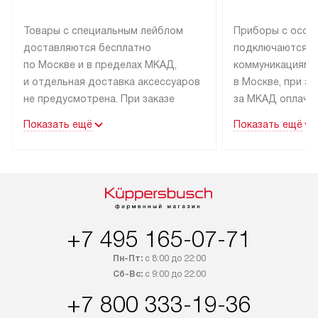
Товары с специальным лейблом
Приборы с особ
доставляются бесплатно
подключаются к
по Москве и в пределах МКАД,
коммуникациям 
и отдельная доставка аксессуаров
в Москве, при э
не предусмотрена. При заказе
за МКАД оплачив
бытовой техники от Kuppersbusch,
Специалисты сер
Показать ещё
Показать ещё
рекомендуем обсудить
партнера заним
с менеджером удобное время
подключением б
доставки и способ оплаты. Товары
Kuppersbusch. У
со статусом «В наличии» могут
профессиональн
быть отправлены покупателю
осуществляется
в течение трех дней. Если вам
плату, и дополни
+7 495 165-07-71
интересен товар «Под заказ»,
по монтажу опла
обсудите возможность его
прайсу. Сервис 
Пн-Пт:
с 8:00 до 22:00
приобретения с менеджером сайта.
гарантию 1 год 
Сб-Вс:
с 9:00 до 22:00
Товары с специальным лейблом
работы и испол
+7 800 333-19-36
доставляются бесплатно
материалы. Про