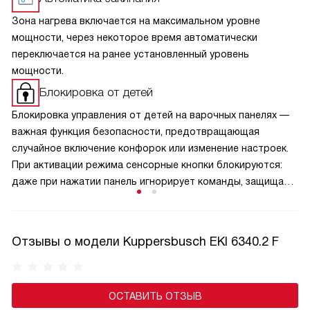
Зона нагрева включается на максимальном уровне
мощности, через некоторое время автоматически
переключается на ранее установленный уровень
мощности.
Блокировка от детей
Блокировка управления от детей на варочных панелях —
важная функция безопасности, предотвращающая
случайное включение конфорок или изменение настроек.
При активации режима сенсорные кнопки блокируются:
даже при нажатии панель игнорирует команды, защищая
малышей от ожогов и аварийных ситуаций. Активируется
защита обычно удержанием специальной кнопки,
а отключается — аналогичным способом, что исключает
Отзывы о модели Kuppersbusch EKI 6340.2 F
случайную деактивацию. Эта функция особенно актуальна
в семьях с маленькими детьми и добавляет спокойствие
при готовке.
ОСТАВИТЬ ОТЗЫВ