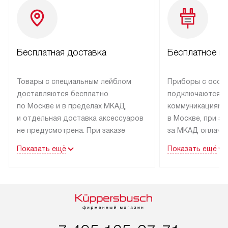
Бесплатная доставка
Бесплатное п
Товары с специальным лейблом
Приборы с особ
доставляются бесплатно
подключаются к
по Москве и в пределах МКАД,
коммуникациям 
и отдельная доставка аксессуаров
в Москве, при э
не предусмотрена. При заказе
за МКАД оплачив
бытовой техники от Kuppersbusch,
Специалисты сер
Показать ещё
Показать ещё
рекомендуем обсудить
партнера заним
с менеджером удобное время
подключением б
доставки и способ оплаты. Товары
Kuppersbusch. У
со статусом «В наличии» могут
профессиональн
быть отправлены покупателю
осуществляется
в течение трех дней. Если вам
плату, и дополни
интересен товар «Под заказ»,
по монтажу опла