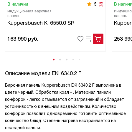
В наличии
5
(5)
В налич
Индукционная варочная
Индукцио
панель
панель
Kuppersbusch KI 6550.0 SR
Kupper
163 990
руб.
253 99
Описание модели
EKI 6340.2 F
Варочная панель Kuppersbusch EKI 6340.2 F выполнена в
цвете черный. Обработка края - . Материал панели
конфорок - легко отмывается от загрязнений и обладает
устойчивостью к внешним воздействиям. Количество
конфорок позволит одновременно готовить оптимальное
количество блюд. Степень нагрева настраивается на
передней панели.