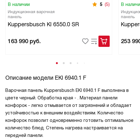
В наличии
5
(5)
В налич
Индукционная варочная
Индукцио
панель
панель
Kuppersbusch KI 6550.0 SR
Kupper
163 990
руб.
253 99
Описание модели
EKI 6940.1 F
Варочная панель Kuppersbusch EKI 6940.1 F выполнена в
цвете черный. Обработка края - . Материал панели
конфорок - легко отмывается от загрязнений и обладает
устойчивостью к внешним воздействиям. Количество
конфорок позволит одновременно готовить оптимальное
количество блюд. Степень нагрева настраивается на
передней панели.