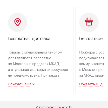
Бесплатная доставка
Бесплатное п
Товары с специальным лейблом
Приборы с особ
доставляются бесплатно
подключаются к
по Москве и в пределах МКАД,
коммуникациям 
и отдельная доставка аксессуаров
в Москве, при э
не предусмотрена. При заказе
за МКАД оплачив
бытовой техники от Kuppersbusch,
Специалисты сер
Показать ещё
Показать ещё
рекомендуем обсудить
партнера заним
с менеджером удобное время
подключением б
доставки и способ оплаты. Товары
Kuppersbusch. У
со статусом «В наличии» могут
профессиональн