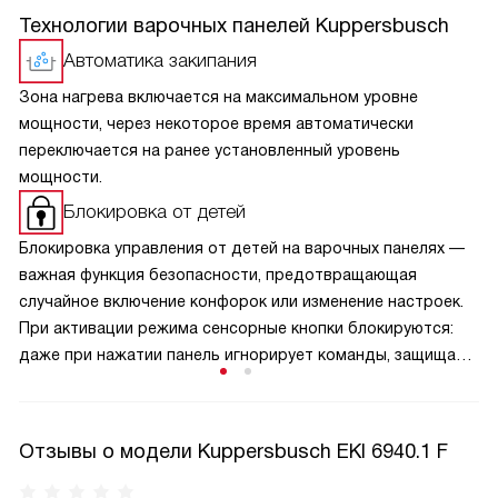
Технологии варочных панелей Kuppersbusch
Автоматика закипания
Зона нагрева включается на максимальном уровне
мощности, через некоторое время автоматически
переключается на ранее установленный уровень
мощности.
Блокировка от детей
Блокировка управления от детей на варочных панелях —
важная функция безопасности, предотвращающая
случайное включение конфорок или изменение настроек.
При активации режима сенсорные кнопки блокируются:
даже при нажатии панель игнорирует команды, защищая
малышей от ожогов и аварийных ситуаций. Активируется
защита обычно удержанием специальной кнопки,
а отключается — аналогичным способом, что исключает
Отзывы о модели Kuppersbusch EKI 6940.1 F
случайную деактивацию. Эта функция особенно актуальна
в семьях с маленькими детьми и добавляет спокойствие