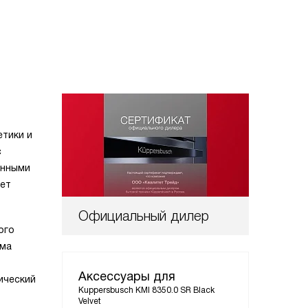
етики и
с
енными
яет
Официальный дилер
ого
ема
Аксессуары для
ический
Kuppersbusch KMI 8350.0 SR Black
Velvet