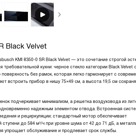
R Black Velvet
usch KMI 8350-0 SR Black Velvet — это сочетание строгой эст
 требовательной кухни: черное стекло категории Black Velvet 
поверхность без рамок, которая легко гармонирует с соврем
яют встроить прибор в нишу 75×49 см, а высота 19,5 см сохран
енок подчеркивает минимализм, а решетка воздуховода из лит
 одновременно надежным элементом отвода. Встроенная сист
ведения и рециркуляции; стандартный мотор обеспечивает
ступени до 584 м³/ч при уровне шума от 42 до 71 дБ, а металл
я упрощает обслуживание и продлевает срок службы.