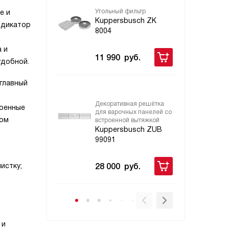
Угольный фильтр
Дек
е и
для
Kuppersbusch ZK
ндикатор
вст
8004
Ku
99
 и
11 990
руб.
удобной.
34
главный
Декоративная решётка
Дек
роенные
для варочных панелей со
для
том
встроенной вытяжкой
вст
Kuppersbusch ZUB
Ku
99091
99
истку;
28 000
руб.
28
 и