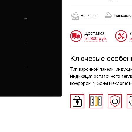
Наличные
Банковска
Доставка
У
от 800 руб.
о
Ключевые особен
Тип варочной панели: индукц
Индикация остаточного тепла
конфорок: 4, Зоны FlexZone: 