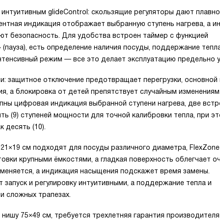
интуитивным glideControl: скользящие регуляторы дают плавно
ентная индикация отображает выбранную ступень нагрева, а и
ют безопасность. Для удобства встроен таймер с функцией
(пауза), есть определение наличия посуды, поддержание тепла
нтенсивный режим — все это делает эксплуатацию предельно 
: защитное отключение предотвращает перегрузки, основной 
я, а блокировка от детей препятствует случайным изменениям
упны цифровая индикация выбранной ступени нагрева, две вст
ь (9) ступеней мощности для точной калибровки тепла, при э
 десять (10).
 21×19 см подходят для посуды различного диаметра, FlexZone
вки крупными ёмкостями, а гладкая поверхность облегчает оч
меняется, а индикация насыщения подскажет время замены.
т запуск и регулировку интуитивными, а поддержание тепла и
и сложных трапезах.
 нишу 75×49 см, требуется трехлетняя гарантия производителя