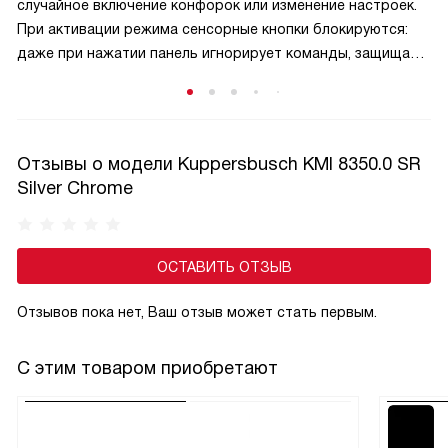
случайное включение конфорок или изменение настроек.
При активации режима сенсорные кнопки блокируются:
даже при нажатии панель игнорирует команды, защищая
малышей от ожогов и аварийных ситуаций. Активируется
защита обычно удержанием специальной кнопки,
а отключается — аналогичным способом, что исключает
случайную деактивацию. Эта функция особенно актуальна
Отзывы о модели Kuppersbusch KMI 8350.0 SR
в семьях с маленькими детьми и добавляет спокойствие
Silver Chrome
при готовке.
ОСТАВИТЬ ОТЗЫВ
Отзывов пока нет, Ваш отзыв может стать первым.
С этим товаром приобретают