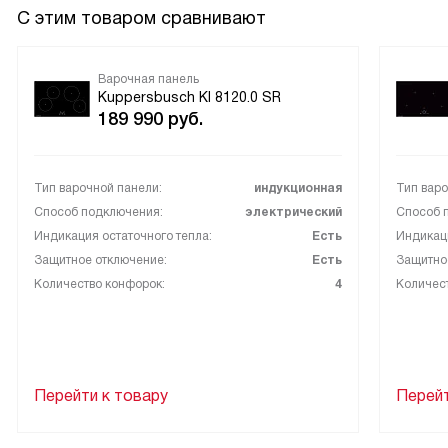
С этим товаром сравнивают
Варочная панель
Kuppersbusch KI 8120.0 SR
189 990
руб.
Тип варочной панели:
индукционная
Тип варо
Способ подключения:
электрический
Способ 
Индикация остаточного тепла:
Есть
Индикаци
Защитное отключение:
Есть
Защитно
Количество конфорок:
4
Количес
Перейти к товару
Перейт